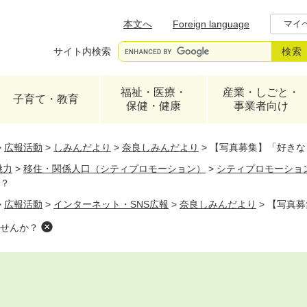
メニューを飛ばして本文へ
本文へ
Foreign language
マイ
サイト内検索
福祉・医療・
産業・しごと・
子育て・教育
保健・健康
事業者向け
>
広報活動
>
しみんだより
>
奈良しみんだより
>
【写真募集】「好きな
魅力
>
移住・関係人口（シティプロモーション）
>
シティプロモーショ
？
>
広報活動
>
インターネット・SNS広報
>
奈良しみんだより
>
【写真募
せんか？