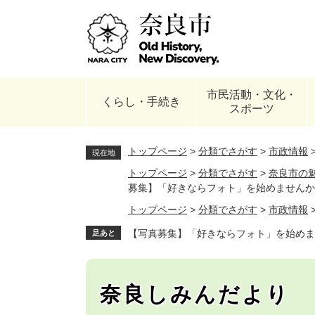
ペ
ー
ジ
の
先
頭
市民活動・文化・
で
くらし・手続き
スポーツ
す
。
トップページ
>
分類でさがす
>
市政情報
現在地
トップページ
>
分類でさがす
>
奈良市の
募集】「好きならフォト」を始めませんか
トップページ
>
分類でさがす
>
市政情報
【写真募集】「好きならフォト」を始めま
足あと
奈良しみんだより