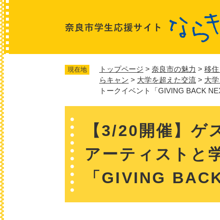
ペ
ー
ジ
の
先
頭
トップページ
>
奈良市の魅力
>
移住
現在地
で
らキャン
>
大学を超えた交流
>
大学
す
トークイベント「GIVING BACK NEX
。
本
【3/20開催】
文
アーティストと
「GIVING BAC