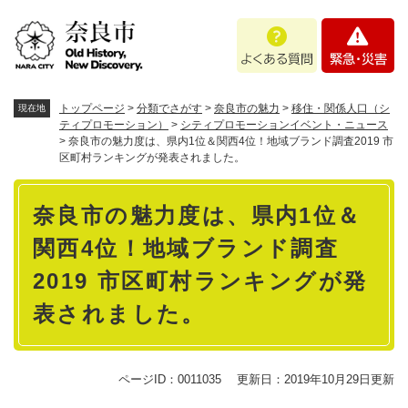
ペ
メニューを飛ばして本文へ
よ
緊
ー
く
急
ジ
あ
・
の
る
災
先
質
害
頭
トップページ
>
分類でさがす
>
奈良市の魅力
>
移住・関係人口（シ
現在地
問
で
ティプロモーション）
>
シティプロモーションイベント・ニュース
>
奈良市の魅力度は、県内1位＆関西4位！地域ブランド調査2019 市
す
区町村ランキングが発表されました。
。
本
奈良市の魅力度は、県内1位＆
文
関西4位！地域ブランド調査
2019 市区町村ランキングが発
表されました。
ページID：0011035
更新日：2019年10月29日更新