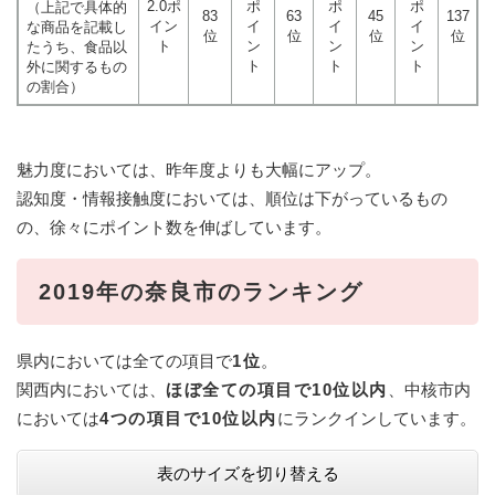
2.0ポ
ポ
ポ
ポ
（上記で具体的
83
63
45
137
イン
イ
イ
イ
な商品を記載し
位
位
位
位
ト
ン
ン
ン
たうち、食品以
ト
ト
ト
外に関するもの
の割合）
魅力度においては、昨年度よりも大幅にアップ。
認知度・情報接触度においては、順位は下がっているもの
の、徐々にポイント数を伸ばしています。
2019年の奈良市のランキング
県内においては全ての項目で
1位
。
関西内においては、
ほぼ全ての項目で10位以内
、中核市内
においては
4つの項目で10位以内
にランクインしています。
表のサイズを切り替える