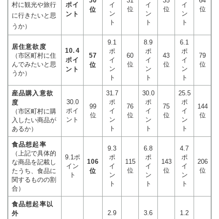
30
31
35
64
村に観光や旅行
ポイ
イ
イ
イ
位
位
位
位
ン
ン
ン
ント
に行きたいと思
ト
ト
ト
うか）
9.1
8.9
6.1
居住意欲度
10.4
ポ
ポ
ポ
（市区町村に住
57
60
43
79
ポイ
イ
イ
イ
んでみたいと思
位
位
位
位
ン
ン
ン
ント
うか）
ト
ト
ト
産品購入意欲
31.7
30.0
25.5
30.0
ポ
ポ
ポ
度
99
76
75
144
ポイ
イ
イ
イ
（市区町村に購
位
位
位
位
ント
ン
ン
ン
入したい商品が
ト
ト
ト
あるか）
食品想起率
9.3
6.8
4.7
（上記で具体的
9.1ポ
ポ
ポ
ポ
106
115
143
206
な商品を記載し
イン
イ
イ
イ
位
位
位
たうち、食品に
位
ト
ン
ン
ン
関するものの割
ト
ト
ト
合）
食品想起率以
2.9
3.6
1.2
外