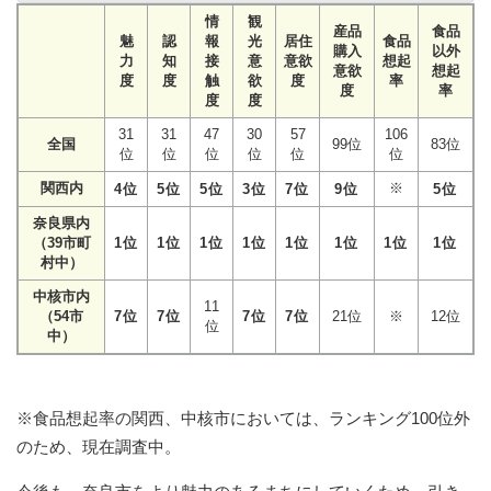
情
観
産品
食品
魅
認
報
光
居住
食品
購入
以外
力
知
接
意
意欲
想起
意欲
想起
度
度
触
欲
度
率
度
率
度
度
31
31
47
30
57
106
全国
99位
83位
位
位
位
位
位
位
関西内
※
4位
5位
5位
3位
7位
9位
5位
奈良県内
（39市町
1位
1位
1位
1位
1位
1位
1位
1位
村中）
中核市内
11
（54市
7位
7位
7位
7位
21位
※
12位
位
中）
※食品想起率の関西、中核市においては、ランキング100位外
のため、現在調査中。