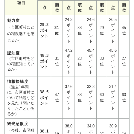
項目
順
順
順
順
点
点
点
点
位
位
位
位
24.3
24.6
20.5
魅力度
29.2
ポ
ポ
ポ
（市区町村にど
31
38
29
45
ポイ
イ
イ
イ
位
位
位
位
の程度魅力を感
ン
ン
ン
ント
じるか）
ト
ト
ト
47.2
45.4
45.6
認知度
48.3
ポ
ポ
ポ
（市区町村をど
31
23
30
27
ポイ
イ
イ
イ
の程度知ってい
位
位
位
位
ン
ン
ン
ント
るか）
ト
ト
ト
情報接触度
37.6
32.3
31.4
（過去1年間
38.5
ポ
ポ
ポ
に、市区町村に
47
38
60
60
イ
イ
イ
ついて話題など
ポイ
位
位
位
位
ン
ン
ン
を見たり聞いた
ント
ト
ト
ト
りしたことがあ
るか）
観光意欲度
38.0
34.0
30.9
（今後、市区町
38.1
ポ
ポ
ポ