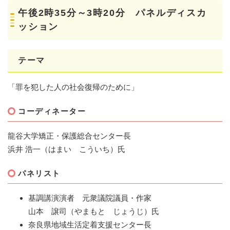
午後2時35分～3時20分 パネルディスカ
ッション
テーマ
「罪を犯した人の社会復帰のために」
コーディネーター
龍谷大学矯正・保護総合センター長
浜井 浩一（はまい こういち）氏
パネリスト
基調講演演者 元衆議院議員・作家
山本 譲司（やまもと じょうじ）氏
奈良県地域生活定着支援センター長