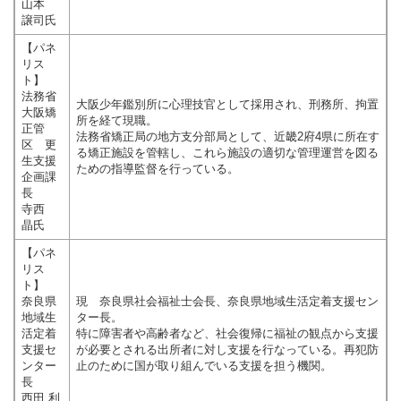
山本
譲司氏
【パネ
リス
ト】
法務省
大阪少年鑑別所に心理技官として採用され、刑務所、拘置
大阪矯
所を経て現職。
正管
法務省矯正局の地方支分部局として、近畿2府4県に所在す
区 更
る矯正施設を管轄し、これら施設の適切な管理運営を図る
生支援
ための指導監督を行っている。
企画課
長
寺西
晶氏
【パネ
リス
ト】
奈良県
現 奈良県社会福祉士会長、奈良県地域生活定着支援セン
地域生
ター長。
活定着
特に障害者や高齢者など、社会復帰に福祉の観点から支援
支援セ
が必要とされる出所者に対し支援を行なっている。再犯防
ンター
止のために国が取り組んでいる支援を担う機関。
長
西田 利