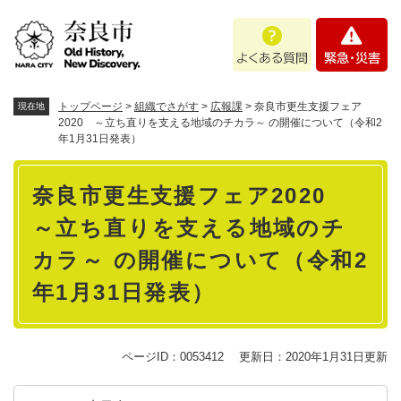
ペ
メニューを飛ばして本文へ
よ
緊
ー
く
急
ジ
あ
・
の
る
災
先
質
害
頭
トップページ
>
組織でさがす
>
広報課
>
奈良市更生支援フェア
現在地
問
で
2020 ～立ち直りを支える地域のチカラ～ の開催について（令和2
年1月31日発表）
す
。
本
奈良市更生支援フェア2020
文
～立ち直りを支える地域のチ
カラ～ の開催について（令和2
年1月31日発表）
ページID：0053412
更新日：2020年1月31日更新