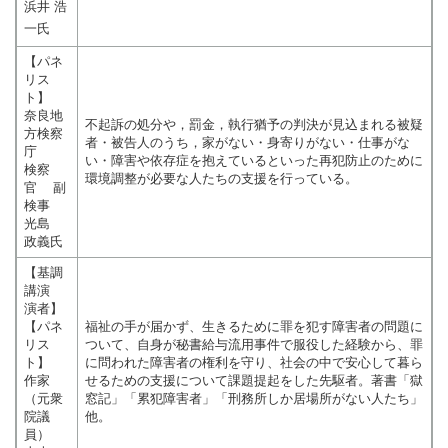
浜井 浩
一氏
【パネ
リス
ト】
奈良地
不起訴の処分や，罰金，執行猶予の判決が見込まれる被疑
方検察
者・被告人のうち，家がない・身寄りがない・仕事がな
庁
い・障害や依存症を抱えているといった再犯防止のために
検察
環境調整が必要な人たちの支援を行っている。
官 副
検事
光島
政義氏
【基調
講演
演者】
【パネ
福祉の手が届かず、生きるために罪を犯す障害者の問題に
リス
ついて、自身が秘書給与流用事件で服役した経験から、罪
ト】
に問われた障害者の権利を守り、社会の中で安心して暮ら
作家
せるための支援について課題提起をした先駆者。著書「獄
（元衆
窓記」「累犯障害者」「刑務所しか居場所がない人たち」
院議
他。
員）