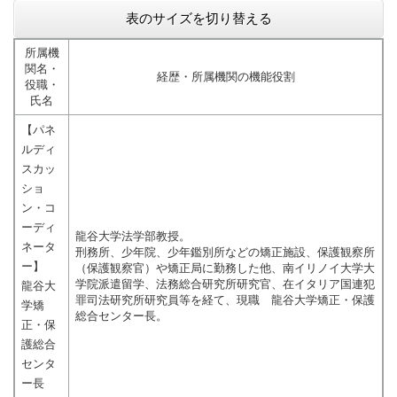
表のサイズを切り替える
所属機
関名・
経歴・所属機関の機能役割
役職・
氏名
【パネ
ルディ
スカッ
ショ
ン・コ
ーディ
龍谷大学法学部教授。
ネータ
刑務所、少年院、少年鑑別所などの矯正施設、保護観察所
ー】
（保護観察官）や矯正局に勤務した他、南イリノイ大学大
学院派遣留学、法務総合研究所研究官、在イタリア国連犯
龍谷大
罪司法研究所研究員等を経て、現職 龍谷大学矯正・保護
学矯
総合センター長。
正・保
護総合
センタ
ー長