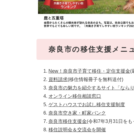
奈良市の移住支援メニ
New！奈良市子育て移住・定住支援金
(
資料請求
(移住情報冊子を無料送付)
奈良市の魅力を紹介するサイト「なら
オンライン移住相談窓口
ゲストハウスでお試し移住支援制度
奈良市空き家・町家バンク
​奈良市移住支援金(
令和7年3月31日を
移住説明会＆交流会を開催