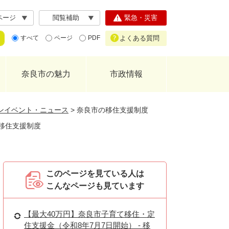
ページ
閲覧補助
緊急・災害
よくある質問
すべて
ページ
PDF
奈良市の魅力
市政情報
ンイベント・ニュース
>
奈良市の移住支援制度
移住支援制度
このページを見ている人は
こんなページも見ています
【最大40万円】奈良市子育て移住・定
住支援金（令和8年7月7日開始） - 移