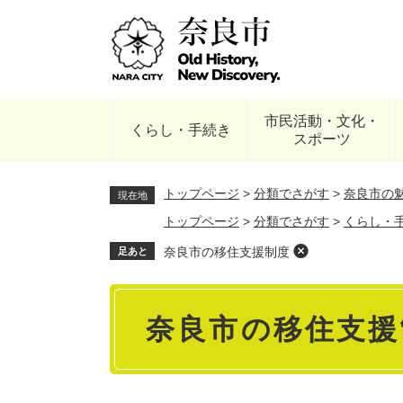
ペ
ー
ジ
の
先
頭
市民活動・文化・
で
くらし・手続き
スポーツ
す
。
トップページ
>
分類でさがす
>
奈良市の
現在地
トップページ
>
分類でさがす
>
くらし・
奈良市の移住支援制度
足あと
本
奈良市の移住支援
文