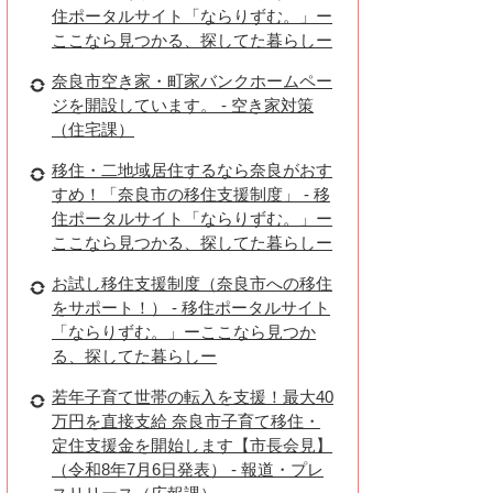
住ポータルサイト「ならりずむ。」ー
ここなら見つかる、探してた暮らしー
奈良市空き家・町家バンクホームペー
ジを開設しています。 - 空き家対策
（住宅課）
移住・二地域居住するなら奈良がおす
すめ！「奈良市の移住支援制度」 - 移
住ポータルサイト「ならりずむ。」ー
ここなら見つかる、探してた暮らしー
お試し移住支援制度（奈良市への移住
をサポート！） - 移住ポータルサイト
「ならりずむ。」ーここなら見つか
る、探してた暮らしー
若年子育て世帯の転入を支援！最大40
万円を直接支給 奈良市子育て移住・
定住支援金を開始します【市長会見】
（令和8年7月6日発表） - 報道・プレ