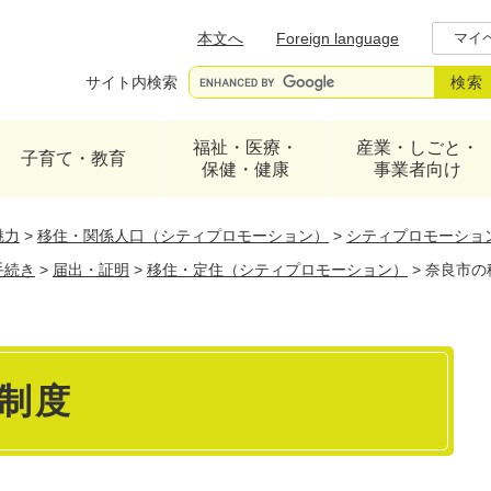
メニューを飛ばして本文へ
本文へ
Foreign language
マイ
サイト内検索
福祉・医療・
産業・しごと・
子育て・教育
保健・健康
事業者向け
魅力
>
移住・関係人口（シティプロモーション）
>
シティプロモーショ
手続き
>
届出・証明
>
移住・定住（シティプロモーション）
>
奈良市の
制度