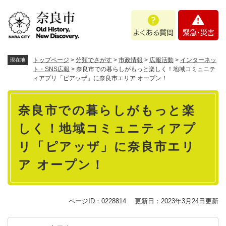
ペ
メニューを飛ばして本文へ
よ
緊
ー
く
急
ジ
あ
・
の
る
災
先
質
害
頭
トップページ
>
分類でさがす
>
市政情報
>
広報活動
>
インターネッ
現在地
問
で
ト・SNS広報
>
奈良市での暮らしがもっと楽しく！地域コミュニテ
ィアプリ「ピアッザ」に奈良市エリア オープン！
す
。
本
奈良市での暮らしがもっと楽
文
しく！地域コミュニティアプ
リ「ピアッザ」に奈良市エリ
ア オープン！
ページID：0228814
更新日：2023年3月24日更新