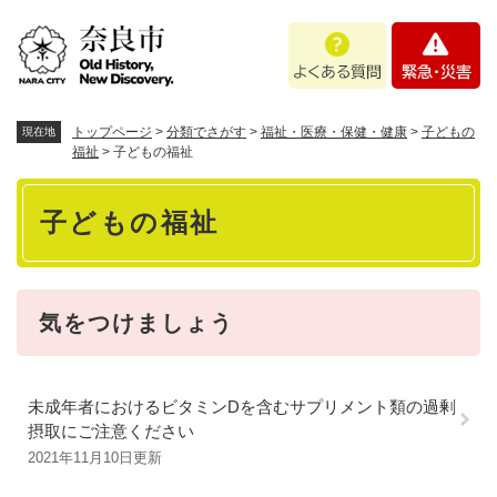
ペ
メニューを飛ばして本文へ
よ
緊
ー
く
急
ジ
あ
・
の
る
災
先
質
害
頭
トップページ
>
分類でさがす
>
福祉・医療・保健・健康
>
子どもの
現在地
問
で
福祉
>
子どもの福祉
す
本
。
子どもの福祉
文
気をつけましょう
未成年者におけるビタミンDを含むサプリメント類の過剰
摂取にご注意ください
2021年11月10日更新