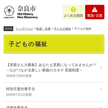
ペ
メニューを飛ばして本文へ
よ
緊
ー
く
急
ジ
あ
・
の
る
災
先
質
害
頭
トップページ
>
助成・支援
>
子どもの福祉
>
子どもの福祉
現在地
問
で
本
す
子どもの福祉
。
文
【里親さん大募集】あなたも里親になってみませんか？
～心がつながる新しい家族のカタチ 里親制度～
2026年7月8日更新
特別児童扶養手当
2026年7月1日更新
児童扶養手当