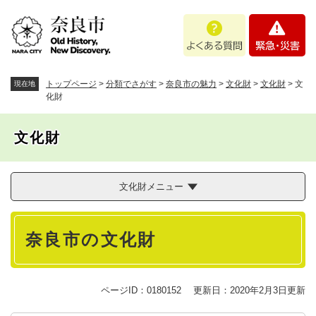
ペ
メニューを飛ばして本文へ
よ
緊
ー
く
急
ジ
あ
・
の
る
災
先
質
害
頭
トップページ
>
分類でさがす
>
奈良市の魅力
>
文化財
>
文化財
>
文
現在地
問
で
化財
す
。
文化財
文化財メニュー
本
奈良市の文化財
文
ページID：0180152
更新日：2020年2月3日更新