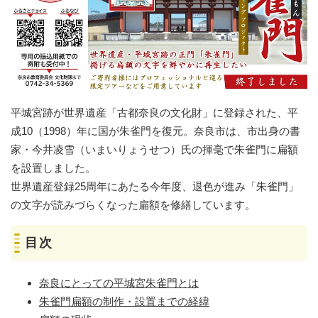
平城宮跡が世界遺産「古都奈良の文化財」に登録された、平
成10（1998）年に国が朱雀門を復元。奈良市は、市出身の書
家・今井凌雪（いまいりょうせつ）氏の揮毫で朱雀門に扁額
を設置しました。
世界遺産登録25周年にあたる今年度、退色が進み「朱雀門」
の文字が読みづらくなった扁額を修繕しています。
目次
奈良にとっての平城宮朱雀門とは
朱雀門扁額の制作・設置までの経緯