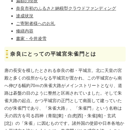
扁額の現状
奈良市初のふるさと納税型クラウドファンディング​
達成状況
ご寄附者様へのお礼
​​修繕内容
書家・今井凌雪​
奈良にとっての平城宮朱雀門とは
唐の長安を模したとされる奈良の都・平城京。北に天皇の宮
殿と多くの役所からなる平城宮が置かれ、この平城宮から南
へ伸びる幅約70ｍの朱雀大路がメインストリートとなり、道
路は碁盤の目のように整然と区画されていました。そして朱
雀大路の起点、かつ平城宮の正門として南面して建っていた
のが朱雀門であり、「朱雀大路」、「朱雀門」という名称は
天の四方を司る四神（青龍[東]・白虎[西]・朱雀[南]・玄武
[北]）の「朱雀」に因むものです。諸外国の使節や日本各地か