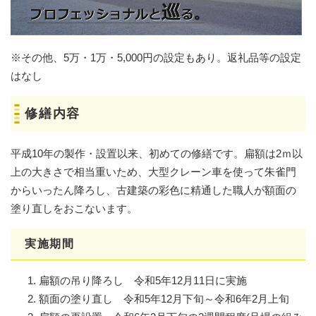
​​※その他、5万・1万・5,000円の設定もあり。返礼品等の設定
はなし
修繕内容
平成10年の製作・設置以来、初めての修繕です。扁額は2ｍ以
上の大きさで相当重いため、大型クレーン車を使って朱雀門
からいったん降ろし、古建築の彩色に精通した職人が額面の
塗り直しをおこないます。​
実施期間
扁額の吊り降ろし 令和5年12月11日に実施
額面の塗り直し 令和5年12月下旬～令和6年2月上旬