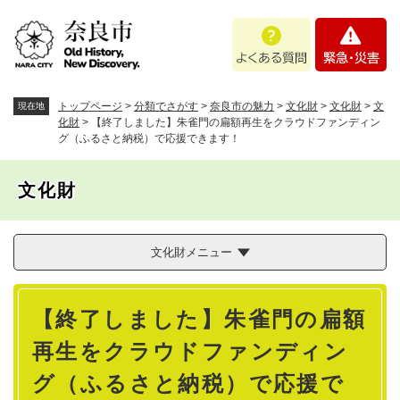
ペ
メニューを飛ばして本文へ
よ
緊
ー
く
急
ジ
あ
・
の
る
災
先
質
害
頭
トップページ
>
分類でさがす
>
奈良市の魅力
>
文化財
>
文化財
>
文
現在地
問
で
化財
>
【終了しました】朱雀門の扁額再生をクラウドファンディン
グ（ふるさと納税）で応援できます！
す
。
文化財
文化財メニュー
本
【終了しました】朱雀門の扁額
文
再生をクラウドファンディン
グ（ふるさと納税）で応援で