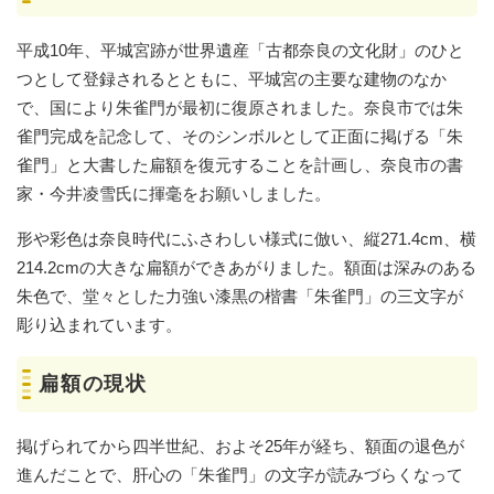
平成10年、平城宮跡が世界遺産「古都奈良の文化財」のひと
つとして登録されるとともに、平城宮の主要な建物のなか
で、国により朱雀門が最初に復原されました。奈良市では朱
雀門完成を記念して、そのシンボルとして正面に掲げる「朱
雀門」と大書した扁額を復元することを計画し、奈良市の書
家・今井凌雪氏に揮毫をお願いしました。
形や彩色は奈良時代にふさわしい様式に倣い、縦271.4cm、横
214.2cmの大きな扁額ができあがりました。額面は深みのある
朱色で、堂々とした力強い漆黒の楷書「朱雀門」の三文字が
彫り込まれています。
扁額の現状
掲げられてから四半世紀、およそ25年が経ち、額面の退色が
進んだことで、肝心の「朱雀門」の文字が読みづらくなって