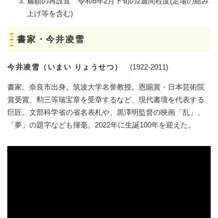
​扁額の再設置 令和6年2月下旬の2週間程度(足場の組み
上げ等を含む)
書家・
今井凌雪
今井凌雪（いまい りょうせつ）
(1922-2011)
書家。奈良市出身。筑波大学名誉教授。恩賜賞・日本芸術院
賞受賞、勲三等瑞宝章を受章するなど、現代書壇を代表する
巨匠。文部科学省の省名表札や、黒澤明監督の映画「乱」、
「夢」の題字なども揮毫。2022年に生誕100年を迎えた。