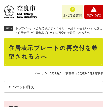
ペ
メニューを飛ばして本文へ
よ
緊
ー
く
急
ジ
あ
・
の
る
災
先
質
害
頭
トップページ
>
分類でさがす
>
くらし・手続き
>
住まい・引っ越し
現在地
問
で
>
住居表示
>
住居表示プレートの再交付を希望される方へ
す
本
。
住居表示プレートの再交付を希
文
望される方へ
ページID：0226862
更新日：2025年2月3日更新
ページ内目次