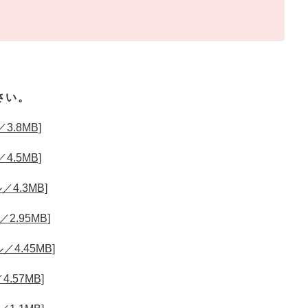
さい。
3.8MB]
4.5MB]
／4.3MB]
2.95MB]
／4.45MB]
.57MB]