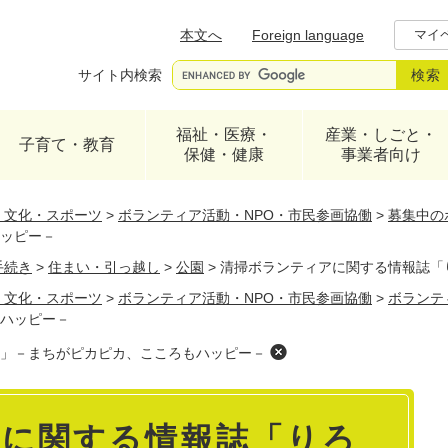
メニューを飛ばして本文へ
本文へ
Foreign language
マイ
サイト内検索
福祉・医療・
産業・しごと・
子育て・教育
保健・健康
事業者向け
・文化・スポーツ
>
ボランティア活動・NPO・市民参画協働
>
募集中の
ッピー－
手続き
>
住まい・引っ越し
>
公園
>
清掃ボランティアに関する情報誌「
・文化・スポーツ
>
ボランティア活動・NPO・市民参画協働
>
ボランテ
ハッピー－
」－まちがピカピカ、こころもハッピー－
アに関する情報誌「りろ