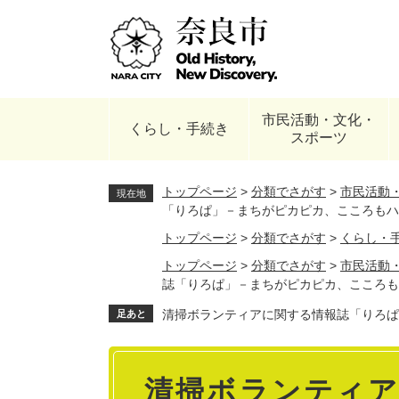
ペ
ー
ジ
の
先
頭
市民活動・文化・
で
くらし・手続き
スポーツ
す
。
トップページ
>
分類でさがす
>
市民活動
現在地
「りろぱ」－まちがピカピカ、こころもハ
トップページ
>
分類でさがす
>
くらし・
トップページ
>
分類でさがす
>
市民活動
誌「りろぱ」－まちがピカピカ、こころも
清掃ボランティアに関する情報誌「りろぱ
足あと
本
清掃ボランティ
文