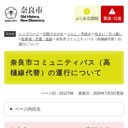
ペ
メニューを飛ばして本文へ
よ
緊
ー
く
急
ジ
あ
・
の
る
災
先
質
害
頭
トップページ
>
分類でさがす
>
くらし・手続き
>
住まい・引っ越し
現在地
問
で
>
駐車場・交通・道路
>
奈良市コミュニティバス（高樋線代替）の
運行について
す
。
本
奈良市コミュニティバス（高
文
樋線代替）の運行について
ページID：0212786
更新日：2026年7月3日更新
ページ内目次