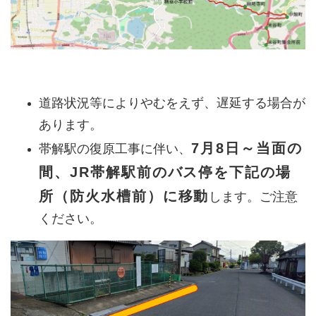
道路状況等によりやむをえず、遅延する場合が
あります。
7月8日～当面の
帯解駅の復原工事に伴い、
間、JR帯解駅前のバス停を下記の場
所（防火水槽前）に移動
します。ご注意
ください。