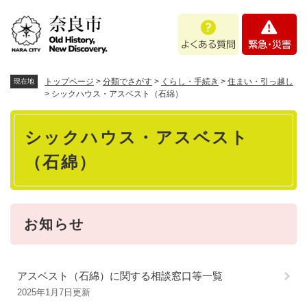
ペ
メニューを飛ばして本文へ
よ
緊
ー
く
急
ジ
あ
・
の
る
災
先
質
害
頭
トップページ
>
分類でさがす
>
くらし・手続き
>
住まい・引っ越し
現在地
問
で
>
シックハウス・アスベスト（石綿）
す
本
。
シックハウス・アスベスト
文
（石綿）
お知らせ
アスベスト（石綿）に関する相談窓口等一覧
2025年1月7日更新