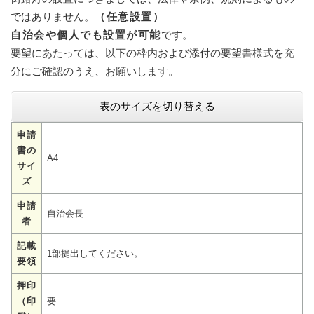
ではありません。
（任意設置）
自治会や個人でも設置が可能
です。
要望にあたっては、以下の枠内および添付の要望書様式を充
分にご確認のうえ、お願いします。
表のサイズを切り替える
申請
書の
A4
サイ
ズ
申請
自治会長
者
記載
1部提出してください。
要領
押印
（印
要