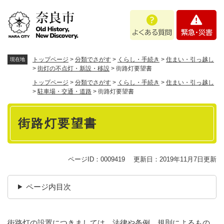
ペ
メニューを飛ばして本文へ
よ
緊
ー
く
急
ジ
あ
・
の
る
災
先
質
害
頭
トップページ
>
分類でさがす
>
くらし・手続き
>
住まい・引っ越し
現在地
問
で
>
街灯の不点灯・新設・移設
>
街路灯要望書
す
トップページ
>
分類でさがす
>
くらし・手続き
>
住まい・引っ越し
。
>
駐車場・交通・道路
>
街路灯要望書
本
街路灯要望書
文
ページID：0009419
更新日：2019年11月7日更新
ページ内目次
街路灯の設置につきましては、法律や条例、規則によるもの