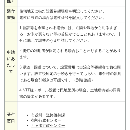
鑑）
添付
住宅地図に街灯設置希望場所を明記してください。
書類
電柱に設置の場合は電柱番号を記入してください。
1.新設等を希望される場合には、近隣や農地から明るすぎ
る・お米が実らない等の苦情がでることもありますので、十
分に地元で調整のうえ申請してください。
2.街灯の利用者が限定される場合おことわりすることがあり
申請
ます。
にあ
たっ
3.県道・国道について、設置費用は自治会等要望者で負担願
て
います。設置後所定の手続きを行ってもらい、市仕様の器具
である場合引継ぎは可能です。（別途協議）
4.NTT柱・ポール設置で民地箇所の場合、土地所有者の同意
書の提出が必要です。
受付
市役所
道路維持課
都祁行政センター
窓口
月ヶ瀬行政センター