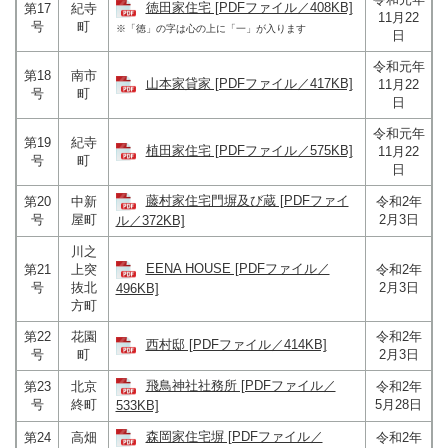
徳田家住宅 [PDFファイル／408KB]
第17
紀寺
11月22
号
町
※「徳」の字は心の上に「一」が入ります
日
令和元年
第18
南市
山本家貸家 [PDFファイル／417KB]
11月22
号
町
日
令和元年
第19
紀寺
植田家住宅 [PDFファイル／575KB]
11月22
号
町
日
藤村家住宅門塀及び蔵 [PDFファイ
第20
中新
令和2年
号
屋町
2月3日
ル／372KB]
川之
EENA HOUSE [PDFファイル／
第21
上突
令和2年
号
抜北
2月3日
496KB]
方町
第22
花園
令和2年
西村邸 [PDFファイル／414KB]
号
町
2月3日
飛鳥神社社務所 [PDFファイル／
第23
北京
令和2年
号
終町
5月28日
533KB]
森岡家住宅塀 [PDFファイル／
第24
高畑
令和2年