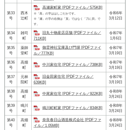
高瀬家町家 [PDFファイル／575KB]
第33
西木
令和6年
※「高」の字ははしごだかです。
号
辻町
3月12日
※「瀬」の字の右側は「頁」ではなく「刀に貝」で
す。​
旧丸十物産店店舗 [PDFファイル／
第34
雑司
令和7年
号
町
1月6日
711KB]
御霊神社宝庫及び門塀 [PDFファイ
第35
薬師
令和7年
号
堂町
3月19日
ル／777KB]
第36
高畑
令和7年
中川家住宅 [PDFファイル／738KB]
号
町
3月19日
旧金田家住宅 [PDFファイル／
第37
元林
令和7年
号
院町
3月19日
639KB]
第38
高畑
令和8年
中尾家住宅 [PDFファイル／922KB]
号
町
3月24日
第39
鳴川
令和8年
鳴川町町家 [PDFファイル／834KB]
号
町
3月24日
奈良春日山酒造株式会社 [PDFファ
第40
高畑
令和8年
号
町
3月24日
イル／1.05MB]