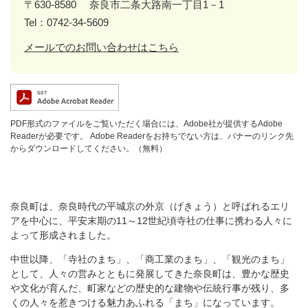
〒630-8580
奈良市二条大路南一丁目1－1
Tel：0742-34-5609
メールでのお問い合わせはこちら
PDF形式のファイルをご覧いただく場合には、Adobe社が提供するAdobe
Readerが必要です。
Adobe Readerをお持ちでない方は、バナーのリンク先
からダウンロードしてください。（無料）
奈良町は、奈良時代の平城京の外京（げきょう）と呼ばれるエリ
アを中心に、平安末期の11～12世紀頃寺社の仕事に携わる人々に
よって形成されました。
中世以降、「寺社のまち」、「商工業のまち」、「観光のまち」
として、人々の営みとともに発展してきた奈良町は、豊かな歴史
や文化が育んだ、町家などの歴史的な建物や伝統行事が残り、多
くの人々を惹きつける魅力あふれる「まち」になっています。