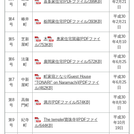
喜多家住宅[PDFファイル/399KB]
年2月21
号
町
日
平成30
第4
椿井
栃岡家住宅[PDFファイル/393KB]
年2月21
号
町
日
平成30
木
奥家住宅巽蔵[PDFファイ
第5
芝新
年4月10
号
屋町
ル/753KB]
日
平成30
第6
法蓮
廣岡家住宅[PDFファイル/572KB]
年6月25
号
町
日
町家宿となり(Guest House
平成30
第7
中新
年6月25
"TONARI" on Naramachi)[PDFファイ
号
屋町
日
ル/462KB]
平成30
第8
高御
満月[PDFファイル/574KB]
年8月30
号
門町
日
平成30
The temple(寶珠寺)[PDFファイ
第9
紀寺
年10月
号
町
ル/644KB]
19日