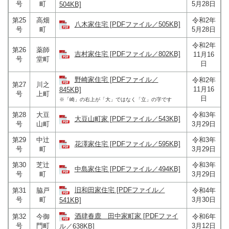
号
町
5月28日
504KB]
第25
高畑
令和2年
八木家住宅 [PDFファイル／505KB]
号
町
5月28日
令和2年
第26
薬師
吉村家住宅 [PDFファイル／802KB]
11月16
号
堂町
日
野崎家住宅 [PDFファイル／
令和2年
第27
川之
11月16
845KB]
号
上町
日
※「崎」の右上が「大」ではなく「立」の字です
第28
大豆
令和3年
大豆山町家 [PDFファイル／543KB]
号
山町
3月29日
第29
中辻
令和3年
花澤家住宅 [PDFファイル／595KB]
号
町
3月29日
第30
芝辻
令和3年
中島家住宅 [PDFファイル／494KB]
号
町
3月29日
旧和田家住宅 [PDFファイル／
第31
脇戸
令和4年
号
町
3月30日
541KB]
酒肆春鹿 田中家町家 [PDFファイ
第32
今御
令和6年
号
門町
3月12日
ル／638KB]