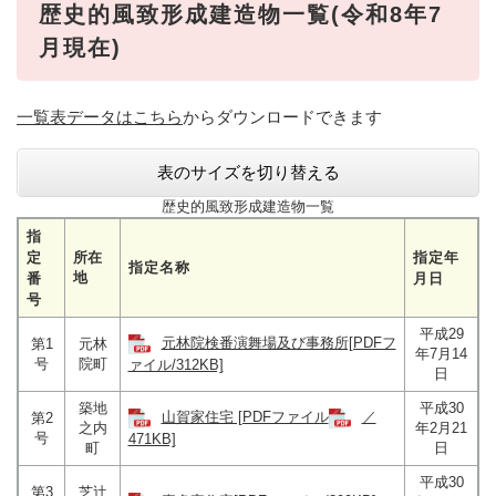
歴史的風致形成建造物一覧(令和8年7
月現在)
一覧表データはこちら
からダウンロードできます
表のサイズを切り替える
歴史的風致形成建造物一覧
指
定
所在
指定年
指定名称
地
番
月日
号
平成29
元林院検番演舞場及び事務所[PDFフ
第1
元林
年7月14
号
院町
ァイル/312KB]
日
築地
平成30
山賀家住宅 [PDFファイル
／
第2
之内
年2月21
号
471KB]
町
日
平成30
第3
芝辻