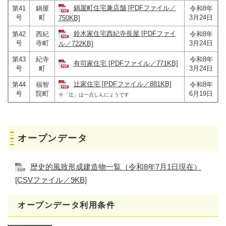
鍋屋町住宅兼店舗 [PDFファイル／
第41
鍋屋
令和8年
号
町
3月24日
750KB]
鈴木家住宅西紀寺長屋 [PDFファイ
第42
西紀
令和8年
号
寺町
3月24日
ル／722KB]
第43
紀寺
令和8年
有司家住宅 [PDFファイル／771KB]
号
町
3月24日
辻家住宅 [PDFファイル／881KB]
第44
福智
令和8年
号
院町
6月19日
※「辻」は一点しんにょうです
オープンデータ
歴史的風致形成建造物一覧（令和8年7月1日現在）
[CSVファイル／9KB]
オープンデータ利用条件