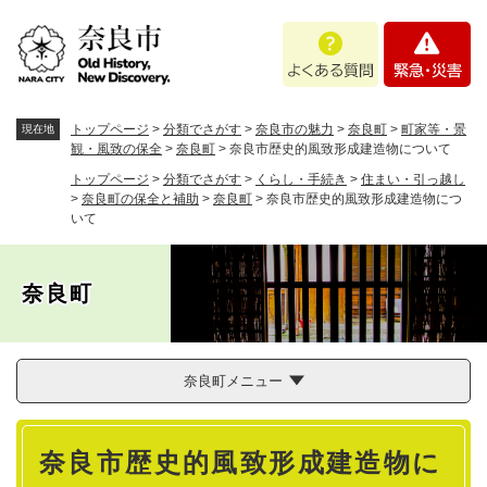
ペ
メニューを飛ばして本文へ
よ
緊
ー
く
急
ジ
あ
・
の
る
災
先
質
害
頭
トップページ
>
分類でさがす
>
奈良市の魅力
>
奈良町
>
町家等・景
現在地
問
で
観・風致の保全
>
奈良町
>
奈良市歴史的風致形成建造物について
す
トップページ
>
分類でさがす
>
くらし・手続き
>
住まい・引っ越し
。
>
奈良町の保全と補助
>
奈良町
>
奈良市歴史的風致形成建造物につ
いて
奈良町
奈良町メニュー
本
奈良市歴史的風致形成建造物に
文