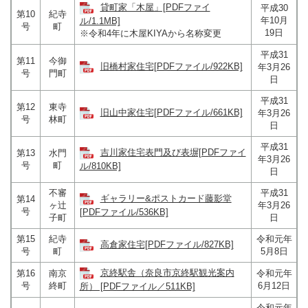
貸町家「木屋」[PDFファイ
平成30
第10
紀寺
年10月
ル/1.1MB]
号
町
19日
※令和4年に木屋KIYAから名称変更
平成31
第11
今御
旧橋村家住宅[PDFファイル/922KB]
年3月26
号
門町
日
平成31
第12
東寺
旧山中家住宅[PDFファイル/661KB]
年3月26
号
林町
日
平成31
吉川家住宅表門及び表塀[PDFファイ
第13
水門
年3月26
号
町
ル/810KB]
日
不審
平成31
ギャラリー&ポストカード藤影堂
第14
ヶ辻
年3月26
号
[PDFファイル/536KB]
子町
日
第15
紀寺
令和元年
高倉家住宅[PDFファイル/827KB]
号
町
5月8日
京終駅舎（奈良市京終駅観光案内
第16
南京
令和元年
号
終町
6月12日
所） [PDFファイル／511KB]
令和元年