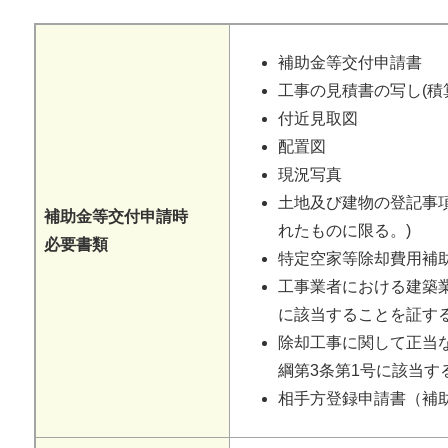
補助金等交付申請書
工事の見積書の写し(積
付近見取図
配置図
現況写真
土地及び建物の登記事項
補助金等交付申請時
れたものに限る。)
必要書類
特定空家等除却費用補
工事業者における建築業
に該当することを証する
除却工事に関して正当
綱第3条第1号に該当す
相手方登録申請書（補