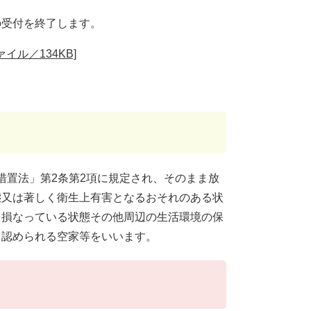
の受付を終了します。
イル／134KB]
措置法」第2条第2項に規定され、そのまま放
態又は著しく衛生上有害となるおそれのある状
を損なっている状態その他周辺の生活環境の保
と認められる空家等をいいます。