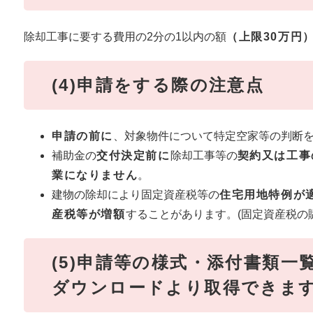
除却工事に要する費用の2分の1以内の額
（上限30万円
(4)申請をする際の注意点
申請の前に
、対象物件について特定空家等の判断
補助金の
交付決定前に
除却工事等の
契約又は工事
業になりません
。
建物の除却により固定資産税等の
住宅用地特例が
産税等が増額
することがあります。(固定資産税の賦
(5)申請等の様式・添付書類一
ダウンロードより取得できま