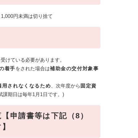
）
1,000円未満は切り捨て
を受けている必要があります。
の着手
をされた場合は
補助金の交付対象事
適用されなくなるため
、次年度から
固定資
課期日は毎年1月1日です。)
覧【申請書等は下記（8）
す】