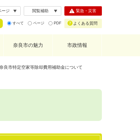
ページ
閲覧補助
緊急・災害
よくある質問
すべて
ページ
PDF
奈良市の魅力
市政情報
奈良市特定空家等除却費用補助金について