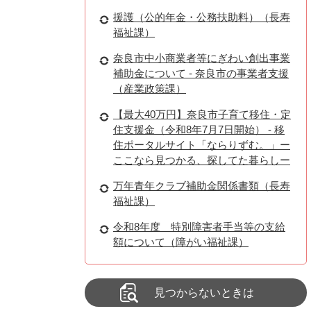
援護（公的年金・公務扶助料）（長寿
福祉課）
奈良市中小商業者等にぎわい創出事業
補助金について - 奈良市の事業者支援
（産業政策課）
【最大40万円】奈良市子育て移住・定
住支援金（令和8年7月7日開始） - 移
住ポータルサイト「ならりずむ。」ー
ここなら見つかる、探してた暮らしー
万年青年クラブ補助金関係書類（長寿
福祉課）
令和8年度 特別障害者手当等の支給
額について（障がい福祉課）
見つからないときは