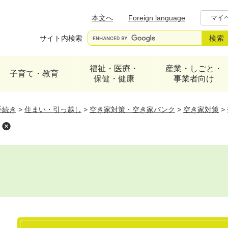
メニューを飛ばして本文へ
本文へ
Foreign language
マイ
サイト内検索
福祉・医療・
産業・しごと・
子育て・教育
保健・健康
事業者向け
手続き
>
住まい・引っ越し
>
空き家対策・空き家バンク
>
空き家対策
>
本