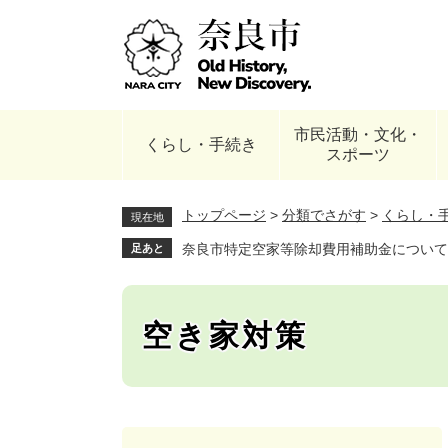
ペ
ー
ジ
の
先
頭
市民活動・文化・
で
くらし・手続き
スポーツ
す
。
トップページ
>
分類でさがす
>
くらし・
現在地
奈良市特定空家等除却費用補助金について
足あと
空き家対策