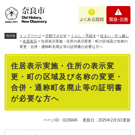
ペ
メニューを飛ばして本文へ
よ
緊
ー
く
急
ジ
あ
・
の
る
災
先
質
害
頭
トップページ
>
分類でさがす
>
くらし・手続き
>
住まい・引っ越し
現在地
問
で
>
住居表示
>
住居表示実施・住所の表示変更・町の区域及び名称の
変更・合併・通称町名廃止等の証明書が必要な方へ
す
。
本
住居表示実施・住所の表示変
文
更・町の区域及び名称の変更・
合併・通称町名廃止等の証明書
が必要な方へ
ページID：0226845
更新日：2025年2月3日更新