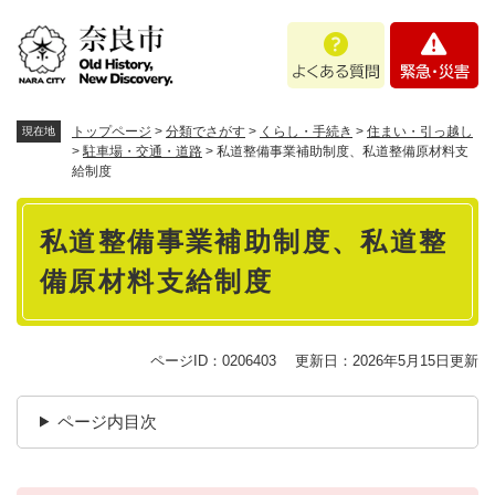
ペ
メニューを飛ばして本文へ
よ
緊
ー
く
急
ジ
あ
・
の
る
災
先
質
害
頭
トップページ
>
分類でさがす
>
くらし・手続き
>
住まい・引っ越し
現在地
問
で
>
駐車場・交通・道路
>
私道整備事業補助制度、私道整備原材料支
給制度
す
。
本
私道整備事業補助制度、私道整
文
備原材料支給制度
ページID：0206403
更新日：2026年5月15日更新
ページ内目次