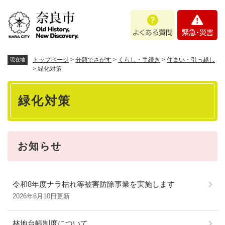
ペ
メニューを飛ばして本文へ
よ
緊
ー
く
急
ジ
あ
・
の
る
災
先
質
害
頭
トップページ
>
分類でさがす
>
くらし・手続き
>
住まい・引っ越し
現在地
問
で
>
緑化対策
す
本
。
緑化対策
文
お知らせ
令和8年度ナラ枯れ等被害防除事業を実施します
2026年6月10日更新
林地台帳制度について