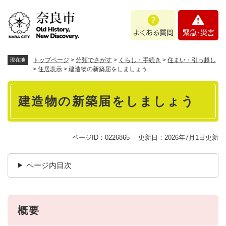
ペ
メニューを飛ばして本文へ
よ
緊
ー
く
急
ジ
あ
・
の
る
災
先
質
害
頭
トップページ
>
分類でさがす
>
くらし・手続き
>
住まい・引っ越し
現在地
問
で
>
住居表示
>
建造物の新築届をしましょう
す
本
。
建造物の新築届をしましょう
文
ページID：0226865
更新日：2026年7月1日更新
ページ内目次
概要