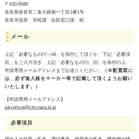
〒630-8580
奈良県奈良市二条大路南一丁目1番1号
奈良市役所 市民課 住民窓口係 宛
メール
上記「必要なもの⑴～⑷」を添付して頂くか、下記「必要項
目」をご入力頂き、上記「必要なもの⑴、⑵」を添付の上、
申請専用メールアドレスまでお送りください。
（※配置図に
は、必ず進入路をマーカー等で記載して頂くようお願い
いたします。）
【申請専用メールアドレス】
jukyohyoji@city.nara.lg.jp
必要項目
届出人の住所・氏名、電話番号、使用者の氏名、建造物の情