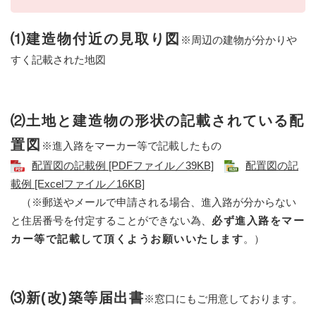
⑴建造物付近の見取り図
※周辺の建物が分かりや
すく記載された地図
⑵土地と建造物の形状の記載されている配
置図
※進入路をマーカー等で記載したもの
配置図の記載例 [PDFファイル／39KB]
配置図の記
載例 [Excelファイル／16KB]
（※郵送やメールで申請される場合、進入路が分からない
と住居番号を付定することができない為、
必ず進入路をマー
カー等で記載して頂くようお願いいたします
。
）
⑶新(改)築等届出書
※窓口にもご用意しております。