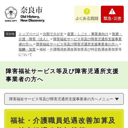
ペ
メニューを飛ばして本文へ
よ
緊
ー
く
急
ジ
あ
・
の
る
災
先
質
害
頭
トップページ
>
分類でさがす
>
産業・しごと・事業者向け
>
医療・
現在地
問
で
介護・障害（法人）
>
障害福祉サービス等及び障害児通所支援事業
者の方へ
>
障害福祉サービス等及び障害児通所支援事業者の方へ
>
す
報酬・加算
>
福祉・介護職員処遇改善加算及び特定処遇改善加算等
。
について
障害福祉サービス等及び障害児通所支援
事業者の方へ
障害福祉サービス等及び障害児通所支援事業者の方へメニュー
本
福祉・介護職員処遇改善加算及
文