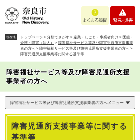
ペ
メニューを飛ばして本文へ
よ
緊
ー
く
急
ジ
あ
・
の
る
災
先
質
害
頭
トップページ
>
分類でさがす
>
産業・しごと・事業者向け
>
医療・
現在地
問
で
介護・障害（法人）
>
障害福祉サービス等及び障害児通所支援事業
者の方へ
>
障害福祉サービス等及び障害児通所支援事業者の方へ
>
す
障害児通所支援事業等に関する基準等
。
障害福祉サービス等及び障害児通所支援
事業者の方へ
障害福祉サービス等及び障害児通所支援事業者の方へメニュー
本
障害児通所支援事業等に関する
文
基準等