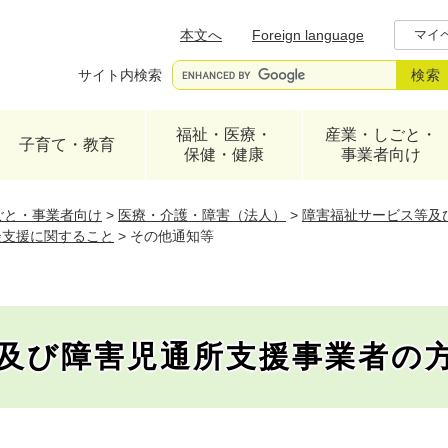
メニューを飛ばして本文へ
本文へ
Foreign language
マイ
サイト内検索
福祉・医療・
産業・しごと・
子育て・教育
保健・健康
事業者向け
ごと・事業者向け
>
医療・介護・障害（法人）
>
障害福祉サービス等及
談支援に関すること
>
その他通知等
及び障害児通所支援事業者の