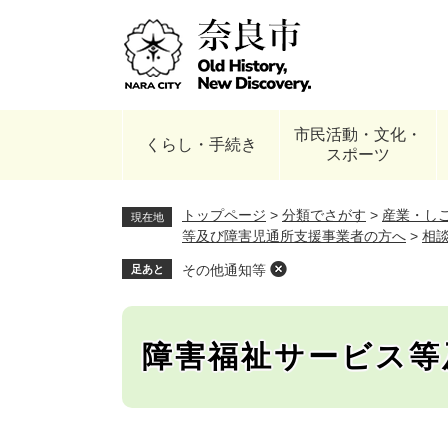
ペ
ー
ジ
の
先
頭
市民活動・文化・
で
くらし・手続き
スポーツ
す
。
トップページ
>
分類でさがす
>
産業・し
現在地
等及び障害児通所支援事業者の方へ
>
相
その他通知等
足あと
障害福祉サービス等