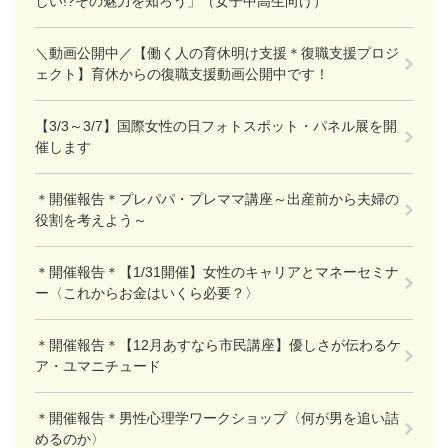
しい!?その魅力を知ろう」（女子中高生向け）
＼動画公開中／【働く人の育休明け支援＊復職支援プロジ
ェクト】育休からの復職支援動画公開中です！
【3/3～3/7】国際女性の日フォトスポット・パネル展を開
催します
＊開催報告＊プレパパ・プレママ講座～出産前から夫婦の
役割を考えよう～
＊開催報告＊【1/31開催】女性のキャリアとマネーセミナ
ー〈これからお金はいくら必要？〉
＊開催報告＊【12月あすなら市民講座】優しさが伝わるケ
ア・ユマニチュード
＊開催報告＊男性心理学ワークショップ〈何が男を追い詰
めるのか〉