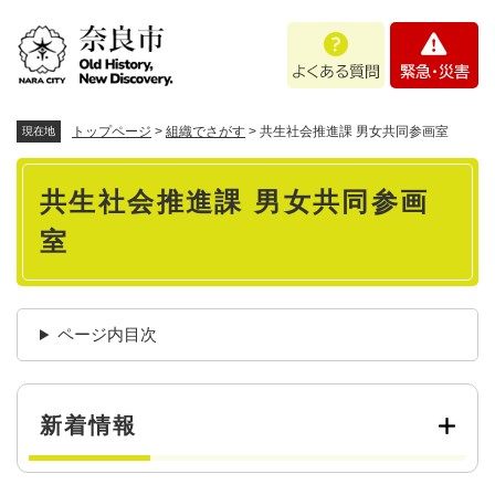
ペ
メニューを飛ばして本文へ
よ
緊
ー
く
急
ジ
あ
・
の
る
災
先
質
害
頭
トップページ
>
組織でさがす
>
共生社会推進課 男女共同参画室
現在地
問
で
本
す
共生社会推進課 男女共同参画
。
文
室
ページ内目次
新着情報