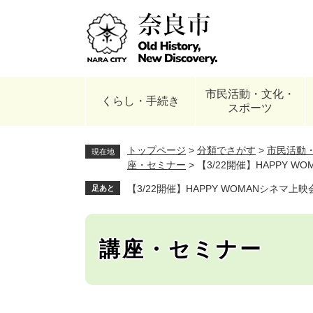
ペ
ー
ジ
の
先
頭
市民活動・文化・
で
くらし・手続き
スポーツ
す
。
トップページ
>
分類でさがす
>
市民活動
現在地
座・セミナー
>
【3/22開催】HAPPY 
【3/22開催】HAPPY WOMANシネマ
足あと
講座・セミナー