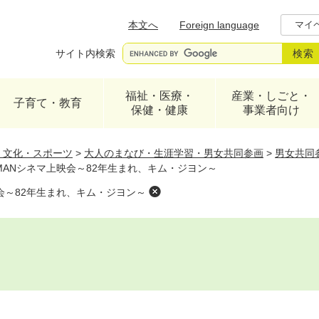
メニューを飛ばして本文へ
本文へ
Foreign language
マイ
サイト内検索
福祉・医療・
産業・しごと・
子育て・教育
保健・健康
事業者向け
・文化・スポーツ
>
大人のまなび・生涯学習・男女共同参画
>
男女共同
WOMANシネマ上映会～82年生まれ、キム・ジヨン～
上映会～82年生まれ、キム・ジヨン～