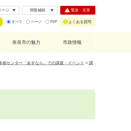
ページ
閲覧補助
緊急・災害
よくある質問
すべて
ページ
PDF
奈良市の魅力
市政情報
参画センター「あすなら」での講座・イベント
>
講