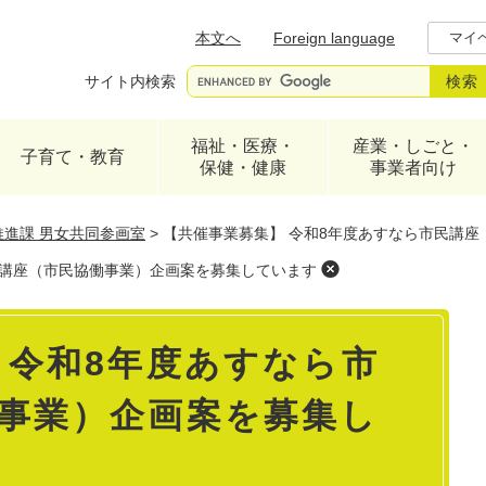
メニューを飛ばして本文へ
本文へ
Foreign language
マイ
サイト内検索
福祉・医療・
産業・しごと・
子育て・教育
保健・健康
事業者向け
推進課 男女共同参画室
>
【共催事業募集】 令和8年度あすなら市民講
民講座（市民協働事業）企画案を募集しています
 令和8年度あすなら市
事業）企画案を募集し