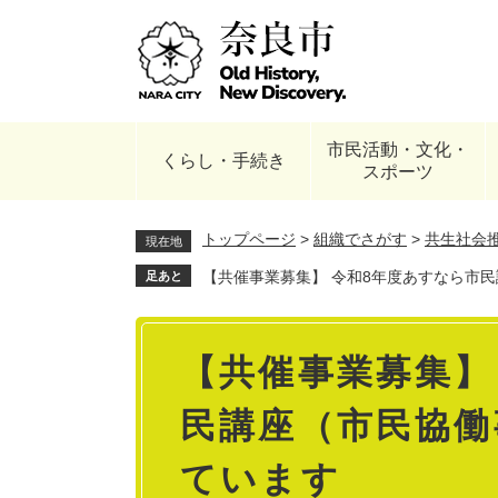
ペ
ー
ジ
の
先
頭
市民活動・文化・
で
くらし・手続き
スポーツ
す
。
トップページ
>
組織でさがす
>
共生社会
現在地
【共催事業募集】 令和8年度あすなら市
足あと
本
【共催事業募集】
文
民講座（市民協働
ています