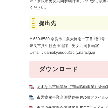
※「奈良市男女共同参画計画」の中から該当
ください。
提出先
〒630-8580 奈良市二条大路南一丁目1番1号
奈良市共生社会推進課 男女共同参画室
E-mail：danjokyoudou@city.nara.lg.jp
ダウンロード
あすなら市民講座（市民協働事業）企画案募集
市民協働事業企画提案書 [Wordファイル／1
市民協働事業企画提案書 [PDFファイル／8