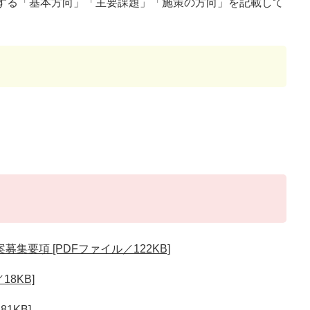
する「基本方向」「主要課題」「施策の方向」を記載して
要項 [PDFファイル／122KB]
8KB]
1KB]