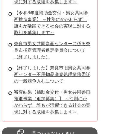
現に対する取組を募集します～
【令和8年度補助金交付・男女共同参
画推進事業】 ～性別にかかわらず、
誰もが活躍できる社会の実現に対する
取組を募集します～
奈良市男女共同参画センターに係る奈
良市指定管理者選定委員会について
（終了しました）
【終了しました】奈良市旧男女共同参
画センター不用物品廃棄処理業務委託
の一般競争入札について
審査結果【補助金交付・男女共同参画
推進事業（追加募集）】 ～性別にか
かわらず、誰もが活躍できる社会の実
現に対する取組を募集します～
見つからないときは