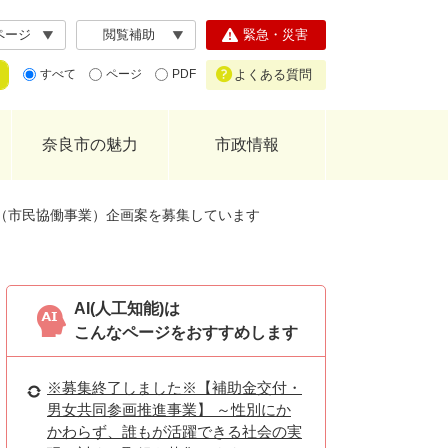
ページ
閲覧補助
緊急・災害
よくある質問
すべて
ページ
PDF
奈良市の魅力
市政情報
座（市民協働事業）企画案を募集しています
AI(人工知能)は
こんなページをおすすめします
※募集終了しました※【補助金交付・
男女共同参画推進事業】 ～性別にか
かわらず、誰もが活躍できる社会の実