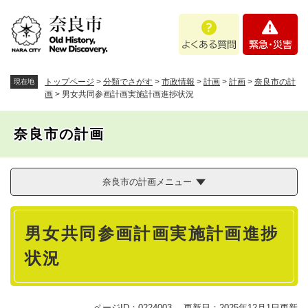
ペ
メニューを飛ばして本文へ
よ
緊
ー
く
急
ジ
あ
・
の
る
災
先
質
害
頭
トップページ
>
分類でさがす
>
市政情報
>
計画
>
計画
>
奈良市の計
現在地
問
で
画
>
男女共同参画計画実施計画進捗状況
す
。
奈良市の計画
奈良市の計画メニュー
本
男女共同参画計画実施計画進捗
文
状況
ページID：0224003
更新日：2025年12月1日更新