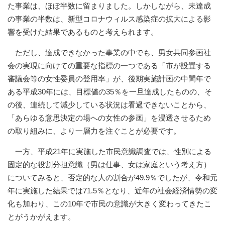
た事業は、ほぼ半数に留まりました。しかしながら、未達成
の事業の半数は、新型コロナウィルス感染症の拡大による影
響を受けた結果であるものと考えられます。
ただし、達成できなかった事業の中でも、男女共同参画社
会の実現に向けての重要な指標の一つである「市が設置する
審議会等の女性委員の登用率」が、後期実施計画の中間年で
ある平成30年には、目標値の35％を一旦達成したものの、そ
の後、連続して減少している状況は看過できないことから、
「あらゆる意思決定の場への女性の参画」を浸透させるため
の取り組みに、より一層力を注ぐことが必要です。
一方、平成21年に実施した市民意識調査では、性別による
固定的な役割分担意識（男は仕事、女は家庭という考え方）
についてみると、否定的な人の割合が49.9％でしたが、令和元
年に実施した結果では71.5％となり、近年の社会経済情勢の変
化も加わり、この10年で市民の意識が大きく変わってきたこ
とがうかがえます。