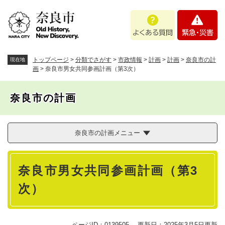
ペ
メニューを飛ばして本文へ
よ
緊
ー
く
急
ジ
あ
・
の
る
災
先
質
害
頭
トップページ
>
分類でさがす
>
市政情報
>
計画
>
計画
>
奈良市の計
現在地
問
で
画
>
奈良市男女共同参画計画（第3次）
す
。
奈良市の計画
奈良市の計画メニュー
本
奈良市男女共同参画計画（第3
文
次）
ページID：0139505
更新日：2025年3月5日更新