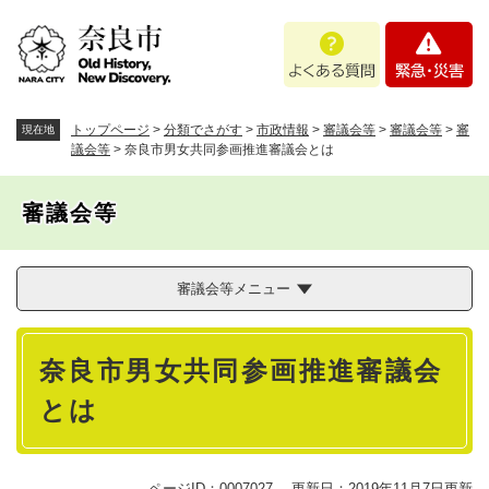
ペ
メニューを飛ばして本文へ
よ
緊
ー
く
急
ジ
あ
・
の
る
災
先
質
害
頭
トップページ
>
分類でさがす
>
市政情報
>
審議会等
>
審議会等
>
審
現在地
問
で
議会等
>
奈良市男女共同参画推進審議会とは
す
。
審議会等
審議会等メニュー
本
奈良市男女共同参画推進審議会
文
とは
ページID：0007027
更新日：2019年11月7日更新