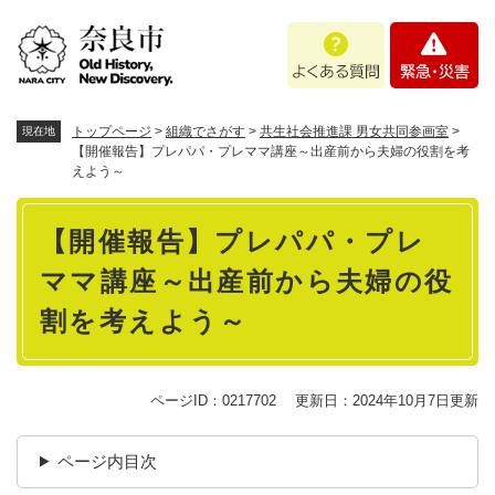
ペ
メニューを飛ばして本文へ
よ
緊
ー
く
急
ジ
あ
・
の
る
災
先
質
害
頭
トップページ
>
組織でさがす
>
共生社会推進課 男女共同参画室
>
現在地
問
で
【開催報告】プレパパ・プレママ講座～出産前から夫婦の役割を考
えよう～
す
。
本
【開催報告】プレパパ・プレ
文
ママ講座～出産前から夫婦の役
割を考えよう～
ページID：0217702
更新日：2024年10月7日更新
ページ内目次