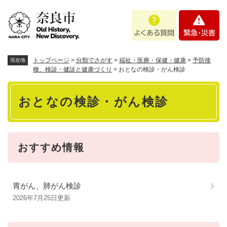
ペ
メニューを飛ばして本文へ
よ
緊
ー
く
急
ジ
あ
・
の
る
災
先
質
害
頭
トップページ
>
分類でさがす
>
福祉・医療・保健・健康
>
予防接
現在地
問
で
種、検診・健診と健康づくり
>
おとなの検診・がん検診
す
本
。
おとなの検診・がん検診
文
おすすめ情報
胃がん、肺がん検診
2026年7月25日更新