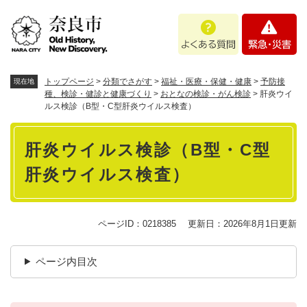
ペ
メニューを飛ばして本文へ
よ
緊
ー
く
急
ジ
あ
・
の
る
災
先
質
害
頭
トップページ
>
分類でさがす
>
福祉・医療・保健・健康
>
予防接
現在地
問
で
種、検診・健診と健康づくり
>
おとなの検診・がん検診
>
肝炎ウイ
ルス検診（B型・C型肝炎ウイルス検査）
す
。
本
肝炎ウイルス検診（B型・C型
文
肝炎ウイルス検査）
ページID：0218385
更新日：2026年8月1日更新
ページ内目次