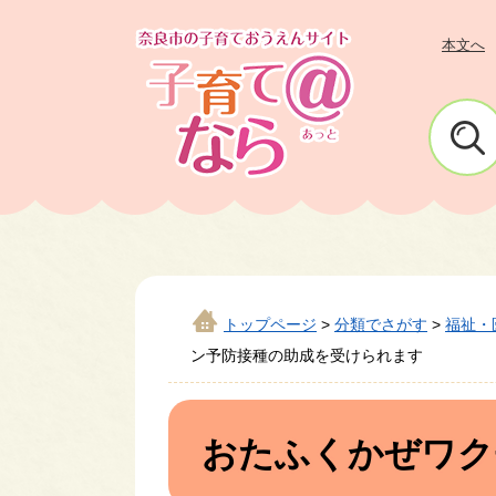
ペ
メ
ー
ニ
本文へ
ジ
ュ
の
ー
先
を
頭
飛
で
ば
す
し
。
て
本
文
トップページ
>
分類でさがす
>
福祉・
へ
ン予防接種の助成を受けられます
本
文
おたふくかぜワク