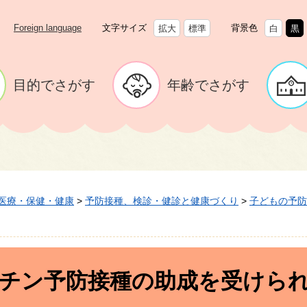
Foreign language
文字サイズ
背景色
拡大
標準
白
黒
目的でさがす
年齢でさがす
医療・保健・健康
>
予防接種、検診・健診と健康づくり
>
子どもの予防
チン予防接種の助成を受けら