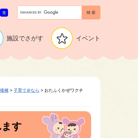
G
青
o
o
g
l
施設でさがす
イベント
e
カ
ス
タ
ム
検
索
接種
>
子育て＠なら
>
おたふくかぜワクチ
れます