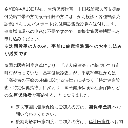
令和8年4月13日現在、生活保護世帯・中国残留邦人等支援給
付受給世帯の方で該当年齢の方には、がん検診・各種検診受
診票(けんしんパスポート)と健康診査受診券を送付します。
健康増進課への申込は不要ですので、直接実施医療機関へお
申し込みください。
※訪問希望の方のみ、事前に健康増進課へのお申し込み
が必要です。
※国の医療制度改革により、「老人保健法」に基づいて各市
町村が行っていた「基本健康診査」が、平成20年度からは、
「高齢者の医療の確保に関する法律」に基づく「特定健康診
査・特定保健指導」に変わり、国民健康保険や社会保険など
の
医療保険者
が実施することになりました。
奈良市国民健康保険にご加入の方は、
国保年金課
へお
問い合わせください。
後期高齢者医療制度にご加入の方は、
福祉医療課
へお問