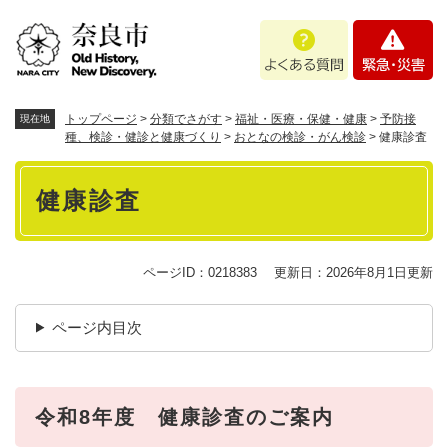
ペ
メニューを飛ばして本文へ
よ
緊
ー
く
急
ジ
あ
・
の
る
災
先
質
害
頭
トップページ
>
分類でさがす
>
福祉・医療・保健・健康
>
予防接
現在地
問
で
種、検診・健診と健康づくり
>
おとなの検診・がん検診
>
健康診査
す
本
。
健康診査
文
ページID：0218383
更新日：2026年8月1日更新
ページ内目次
令和8年度 健康診査のご案内