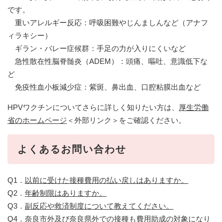
です。
重いアレルギー反応：呼吸困難やじんましんなど（アナフ
ィラキシー）
ギラン・バレー症候群：手足の力が入りにくいなど
急性散在性脳脊髄炎（ADEM）：頭痛、嘔吐、意識低下な
ど
免疫性血小板減少症：紫斑、鼻出血、口腔粘膜出血など
HPVワクチンについてさらに詳しく知りたい方は、
厚生労働
省のホームページ
＜外部リンク＞
をご確認ください。
よくあるお問い合わせ
Q1．
以前に受けた接種費用の払い戻しはありますか。
Q2．
年齢制限はありますか。
Q3．
副反応や救済制度について教えてください。
Q4．​
奈良市外及び奈良県外での接種も費用助成の対象になり