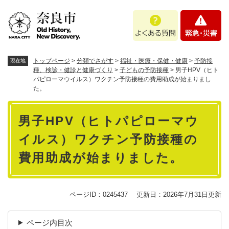
ペ
メニューを飛ばして本文へ
よ
緊
ー
く
急
ジ
あ
・
の
る
災
先
質
害
頭
トップページ
>
分類でさがす
>
福祉・医療・保健・健康
>
予防接
現在地
問
で
種、検診・健診と健康づくり
>
子どもの予防接種
>
男子HPV（ヒト
パピローマウイルス）ワクチン予防接種の費用助成が始まりまし
す
た。
。
本
男子HPV（ヒトパピローマウ
文
イルス）ワクチン予防接種の
費用助成が始まりました。
ページID：0245437
更新日：2026年7月31日更新
ページ内目次