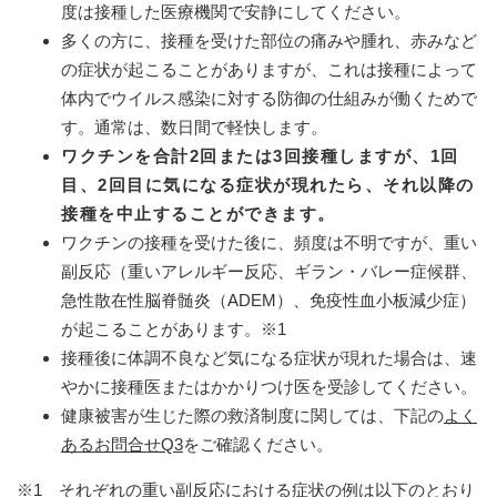
度は接種した医療機関で安静にしてください。
多くの方に、接種を受けた部位の痛みや腫れ、赤みなど
の症状が起こることがありますが、これは接種によって
体内でウイルス感染に対する防御の仕組みが働くためで
す。通常は、数日間で軽快します。
ワクチンを合計2回または3回接種しますが、1回
目、2回目に気になる症状が現れたら、それ以降の
接種を中止することができます。
ワクチンの接種を受けた後に、頻度は不明ですが、重い
副反応（重いアレルギー反応、ギラン・バレー症候群、
急性散在性脳脊髄炎（ADEM）、免疫性血小板減少症）
が起こることがあります。※1
接種後に体調不良など気になる症状が現れた場合は、速
やかに接種医またはかかりつけ医を受診してください。
健康被害が生じた際の救済制度に関しては、下記の
よく
あるお問合せQ3
をご確認ください。
※1 それぞれの重い副反応における症状の例は以下のとおり