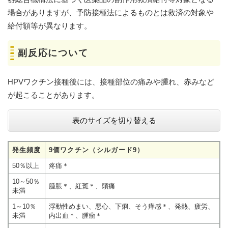
場合がありますが、予防接種法によるものとは救済の対象や
給付額等が異なります。
副反応について
HPVワクチン接種後には、接種部位の痛みや腫れ、赤みなど
が起こることがあります。​
表のサイズを切り替える
発生頻度
9価ワクチン（シルガード9）
50％以上
疼痛＊
10～50％
腫脹＊、紅斑＊、頭痛
未満
1～10％
浮動性めまい、悪心、下痢、そう痒感＊、発熱、疲労、
未満
内出血＊、腫瘤＊