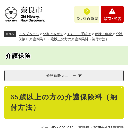
ペ
メニューを飛ばして本文へ
よ
緊
ー
く
急
ジ
あ
・
の
る
災
先
質
害
頭
トップページ
>
分類でさがす
>
くらし・手続き
>
保険・年金
>
介護
現在地
問
で
保険
>
介護保険
>
65歳以上の方の介護保険料（納付方法）
す
。
介護保険
介護保険メニュー
本
65歳以上の方の介護保険料（納
文
付方法）
ページID：0204912
更新日：2025年4月1日更新