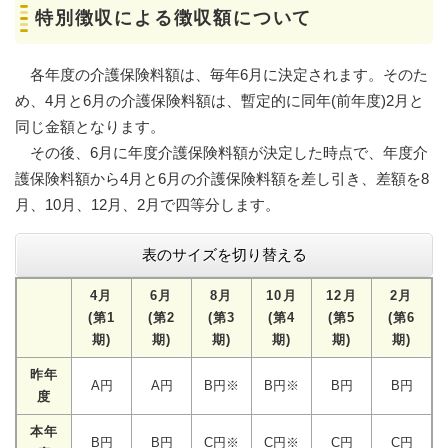
特別徴収による徴収額について
各年度の介護保険料額は、毎年6月に決定されます。そのた
め、4月と6月の介護保険料額は、暫定的に同年(前年度)2月と
同じ金額となります。
その後、6月に年度介護保険料額が決定した時点で、年度介
護保険料額から4月と6月の介護保険料額を差し引き、差額を8
月、10月、12月、2月で四等分します。
表のサイズを切り替える
4月
6月
8月
10月
12月
2月
(第1
(第2
(第3
(第4
(第5
(第6
期)
期)
期)
期)
期)
期)
昨年
A円
A円
B円※
B円※
B円
B円
度
本年
B円
B円
C円※
C円※
C円
C円