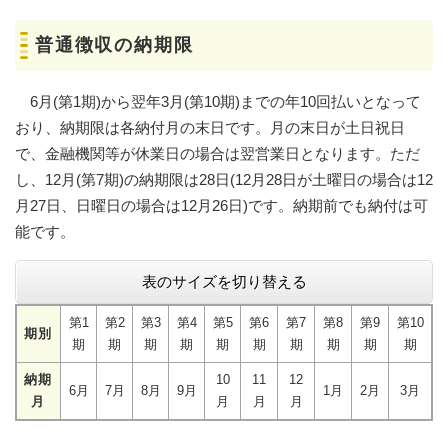
普通徴収の納期限
6月(第1期)から翌年3月(第10期)までの年10回払いとなって
おり、納期限は各納付月の末日です。月の末日が土日祝日
で、金融機関等が休業日の場合は翌営業日となります。ただ
し、12月(第7期)の納期限は28日(12月28日が土曜日の場合は12
月27日、日曜日の場合は12月26日)です。納期前でも納付は可
能です。
表のサイズを切り替える
第1
第2
第3
第4
第5
第6
第7
第8
第9
第10
期別
期
期
期
期
期
期
期
期
期
期
納期
10
11
12
6月
7月
8月
9月
1月
2月
3月
月
月
月
月