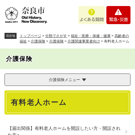
ペ
メニューを飛ばして本文へ
よ
緊
ー
く
急
ジ
あ
・
の
る
災
先
質
害
頭
トップページ
>
分類でさがす
>
福祉・医療・保健・健康
>
高齢者の
現在地
問
で
福祉
>
介護保険
>
介護保険
>
介護関連事業者向け
>
有料老人ホーム
す
。
介護保険
介護保険メニュー
本
有料老人ホーム
文
【届出関係】有料老人ホームを開設したい方・開設され
た方へ