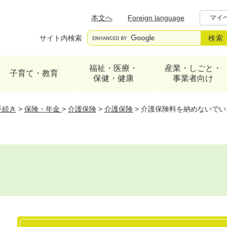
メニューを飛ばして本文へ
本文へ
Foreign language
マイ
サイト内検索
福祉・医療・
産業・しごと・
子育て・教育
保健・健康
事業者向け
手続き
>
保険・年金
>
介護保険
>
介護保険
>
介護保険料を納めないでい
本