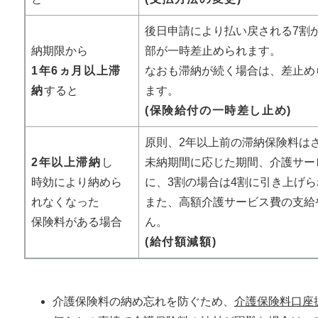
後日申請により払い戻される7割
納期限から
部が一時差止められます。
1年6ヵ月以上滞
なおも滞納が続く場合は、差止め
納
すると
ます。
(保険給付の一時差し止め)
原則、2年以上前の滞納保険料は
2年以上滞納
し
未納期間に応じた期間、介護サー
時効により納めら
に、3割の場合は4割に引き上げ
れなくなった
また、高額介護サービス費の支給
保険料がある場合
ん。
(給付額減額)
介護保険料の納め忘れを防ぐため、
介護保険料口座