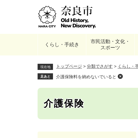
ペ
ー
ジ
の
先
頭
市民活動・文化・
で
くらし・手続き
スポーツ
す
。
トップページ
>
分類でさがす
>
くらし・
現在地
介護保険料を納めないでいると
足あと
介護保険