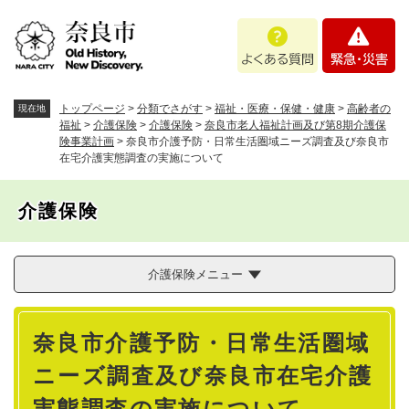
ペ
メニューを飛ばして本文へ
よ
緊
ー
く
急
ジ
あ
・
の
る
災
先
質
害
頭
トップページ
>
分類でさがす
>
福祉・医療・保健・健康
>
高齢者の
現在地
問
で
福祉
>
介護保険
>
介護保険
>
奈良市老人福祉計画及び第8期介護保
険事業計画
>
奈良市介護予防・日常生活圏域ニーズ調査及び奈良市
す
在宅介護実態調査の実施について
。
介護保険
介護保険メニュー
本
奈良市介護予防・日常生活圏域
文
ニーズ調査及び奈良市在宅介護
実態調査の実施について