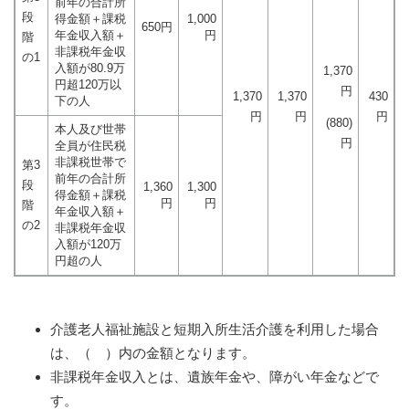
前年の合計所
段
得金額＋課税
1,000
650円
年金収入額＋
円
階
非課税年金収
の1
入額が80.9万
1,370
円超120万以
円
1,370
1,370
430
下の人
円
円
円
(880)
本人及び世帯
円
全員が住民税
非課税世帯で
第3
前年の合計所
段
1,360
1,300
得金額＋課税
円
円
階
年金収入額＋
の2
非課税年金収
入額が120万
円超の人
介護老人福祉施設と短期入所生活介護を利用した場合
は、（ ）内の金額となります。
非課税年金収入とは、遺族年金や、障がい年金などで
す。