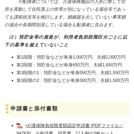
※
配偶者については、介護保険施設の入所に際して住
所を異動して住民票上の世帯が別になっている場合等であっ
ても
課税状況等を検討します。
婚姻届を出していない事実婚
の場合や長期間別居している場合も配偶者に含みます。
（2）預貯金等の資産が、利用者負担段階区分ごとに以
下の基準を超えていないこと
第1段階：預貯金などが単身1,000万円、夫婦2,000万円
第2段階：預貯金などが単身650万円、夫婦1,650万円
第3段階の1：預貯金などが単身550万円、夫婦1,550万円
第3段階の2：預貯金などが単身500万円、夫婦1,500万円
申請書と添付書類
•介護保険負担限度額認定申請書 [PDFファイル／
847KB]
※申請書、同意書、記入例の3枚セット