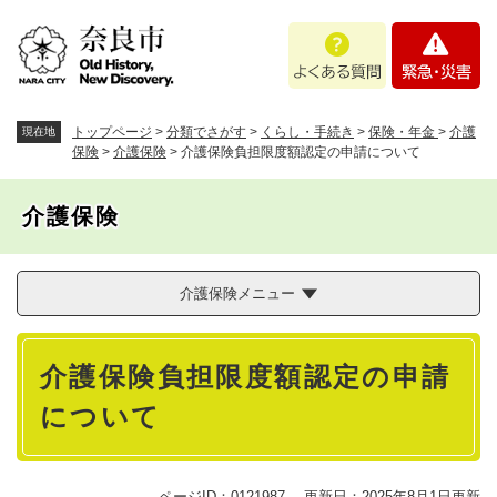
ペ
メニューを飛ばして本文へ
よ
緊
ー
く
急
ジ
あ
・
の
る
災
先
質
害
頭
トップページ
>
分類でさがす
>
くらし・手続き
>
保険・年金
>
介護
現在地
問
で
保険
>
介護保険
>
介護保険負担限度額認定の申請について
す
。
介護保険
介護保険メニュー
本
介護保険負担限度額認定の申請
文
について
ページID：0121987
更新日：2025年8月1日更新