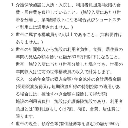
介護保険施設に入所・入院し、利用者負担第4段階の食
費・居住費を負担していること。 (施設入所にあたり世
帯を分離し、第3段階以下になる場合及びショートステ
イ利用には適用されません。)
世帯に属する構成員が2人以上であること。(年齢要件は
ありません。)
世帯の年間収入から施設の利用者負担、食費、居住費の
年間の見込み額を除いた額が80.9万円以下になること。
世帯 施設入所に当たり世帯分離した場合でも、世帯の
年間収入は従前の世帯構成員の収入で計算します。
収入 公的年金等の収入金額+年金以外の合計所得金額
(長期譲渡所得又は短期譲渡所得の特別控除の適用があ
る場合には、控除すべき金額を控除して得た額)
施設の利用者負担 施設は介護保険施設であり、利用者
負担とは1割負担(もしくは2割、3割)、食費、居住費に
限ります。
世帯の現金、預貯金等(有価証券等を含む)の額が450万