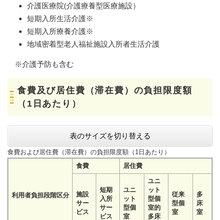
介護医療院(介護療養型医療施設）
短期入所生活介護※
短期入所療養介護※
地域密着型老人福祉施設入所者生活介護
※介護予防も含む
食費及び居住費（滞在費）の負担限度額
（1日あたり）
表のサイズを切り替える
食費および居住費（滞在費）の負担限度額（1日あたり）
食費
居住費
ユニ
短期
ユニ
ット
施設
従来
多
利用者負担段階区分
入所
ット
型個
サー
型個
床
サー
型個
室的
ビス
室
室
ビス
室
多床