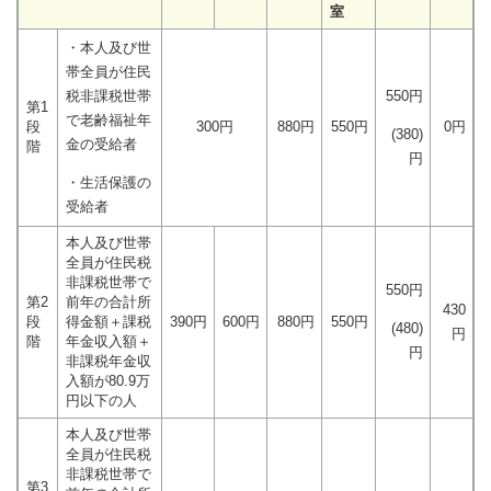
室
・本人及び世
帯全員が住民
税非課税世帯
550円
第1
で老齢福祉年
段
300円
880円
550円
0円
(380)
金の受給者
階
円
・生活保護の
受給者
本人及び世帯
全員が住民税
非課税世帯で
550円
第2
前年の合計所
430
段
得金額＋課税
390円
600円
880円
550円
(480)
円
階
年金収入額＋
円
非課税年金収
入額が80.9万
円以下の人
本人及び世帯
全員が住民税
非課税世帯で
第3