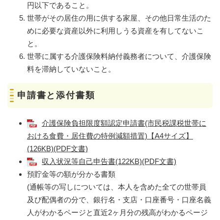
円以下であること。
世帯がその居住の用に供する家屋、その他日常生活のた
めに必要な資産以外に利用しうる資産を有してないこ
と。
世帯に属する介護保険料納付義務者について、介護保険
料を滞納していないこと。
申請書と添付書類
介護保険負担限度額認定申請書(市民税課税世帯に
おける食費・居住費の特例減額措置)【A4サイズ】
(126KB)(PDF文書)
収入状況等自己申告書(122KB)(PDF文書)
預貯金等の額が分かる書類
(通帳等の写しについては、本人を含めた全ての世帯員
及び配偶者の分で、銀行名・支店・口座番号・口座名義
人がわかるページと直近2ヶ月分の残高がわかるページ