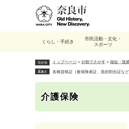
ペ
ー
ジ
の
先
頭
市民活動・文化・
で
くらし・手続き
スポーツ
す
。
トップページ
>
分類でさがす
>
福祉・医
現在地
各種資格証（被保険者証、負担割合証など
足あと
介護保険