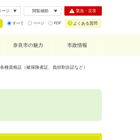
ページ
閲覧補助
緊急・災害
よくある質問
すべて
ページ
PDF
奈良市の魅力
市政情報
各種資格証（被保険者証、負担割合証など）