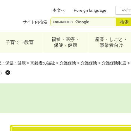
メニューを飛ばして本文へ
本文へ
Foreign language
マイ
サイト内検索
福祉・医療・
産業・しごと・
子育て・教育
保健・健康
事業者向け
療・保健・健康
>
高齢者の福祉
>
介護保険
>
介護保険
>
介護保険制度
>
）
本