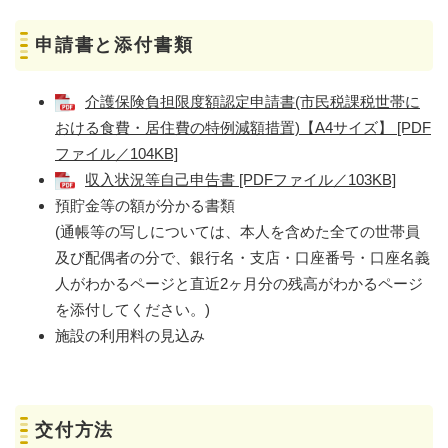
申請書と添付書類
介護保険負担限度額認定申請書(市民税課税世帯に
おける食費・居住費の特例減額措置)【A4サイズ】 [PDF
ファイル／104KB]
収入状況等自己申告書 [PDFファイル／103KB]
預貯金等の額が分かる書類
(通帳等の写しについては、本人を含めた全ての世帯員
及び配偶者の分で、銀行名・支店・口座番号・口座名義
人がわかるページと直近2ヶ月分の残高がわかるページ
を添付してください。)
施設の利用料の見込み
交付方法