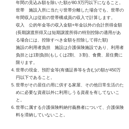
年間の見込み額を除いた額が80.9万円以下になること。
世帯 施設入所に当たり世帯分離した場合でも、世帯の
年間収入は従前の世帯構成員の収入で計算します。
収入 公的年金等の収入金額+年金以外の合計所得金額
(長期譲渡所得又は短期譲渡所得の特別控除の適用があ
る場合には、控除すべき金額を控除して得た額)
施設の利用者負担 施設は介護保険施設であり、利用者
負担とは1割負担(もしくは2割、３割)、食費、居住費に
限ります。
世帯の現金、預貯金等(有価証券等を含む)の額が450万
円以下であること。
世帯がその居住の用に供する家屋、その他日常生活のた
めに必要な資産以外に利用しうる資産を有してないこ
と。
世帯に属する介護保険料納付義務者について、介護保険
料を滞納していないこと。