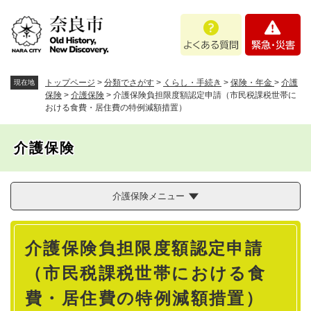
ペ
メニューを飛ばして本文へ
よ
緊
ー
く
急
ジ
あ
・
の
る
災
先
質
害
頭
トップページ
>
分類でさがす
>
くらし・手続き
>
保険・年金
>
介護
現在地
問
で
保険
>
介護保険
>
介護保険負担限度額認定申請（市民税課税世帯に
おける食費・居住費の特例減額措置）
す
。
介護保険
介護保険メニュー
本
介護保険負担限度額認定申請
文
（市民税課税世帯における食
費・居住費の特例減額措置）