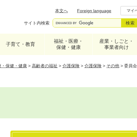
メニューを飛ばして本文へ
本文へ
Foreign language
マイ
サイト内検索
福祉・医療・
産業・しごと・
子育て・教育
保健・健康
事業者向け
療・保健・健康
>
高齢者の福祉
>
介護保険
>
介護保険
>
その他
>
委員会
本