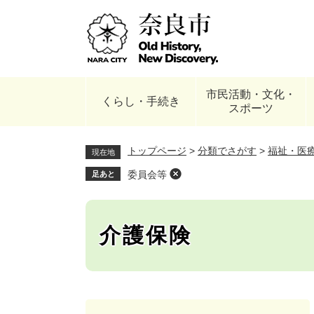
ペ
ー
ジ
の
先
頭
市民活動・文化・
で
くらし・手続き
スポーツ
す
。
トップページ
>
分類でさがす
>
福祉・医
現在地
委員会等
足あと
介護保険