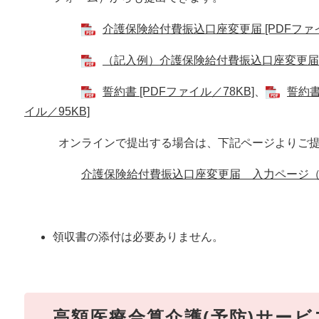
介護保険給付費振込口座変更届 [PDFファイ
（記入例）介護保険給付費振込口座変更届 [P
誓約書 [PDFファイル／78KB]
、
誓約書
イル／95KB]
オンラインで提出する場合は、下記ページよりご提
介護保険給付費振込口座変更届 入力ページ（L
領収書の添付は必要ありません。
高額医療合算介護(予防)サービ