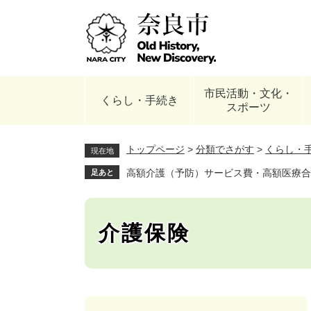
ペ
ー
ジ
の
先
頭
市民活動・文化・
で
くらし・手続き
スポーツ
す
。
トップページ
>
分類でさがす
>
くらし・
現在地
高額介護（予防）サービス費・高額医療合
足あと
介護保険