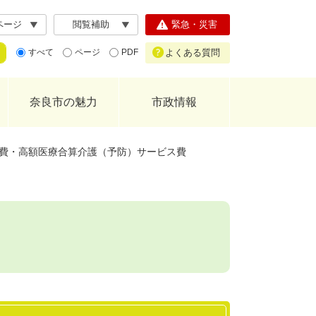
ページ
閲覧補助
緊急・災害
よくある質問
すべて
ページ
PDF
奈良市の魅力
市政情報
費・高額医療合算介護（予防）サービス費