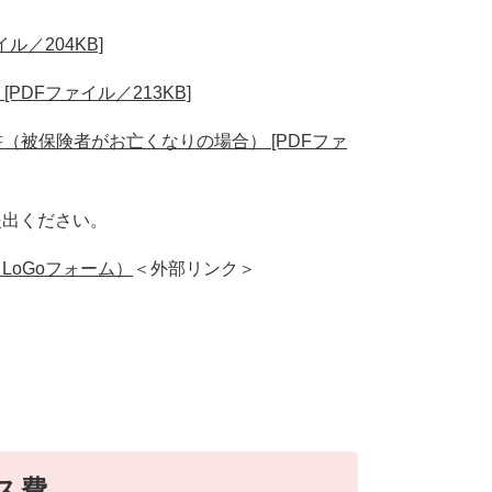
ル／204KB]
DFファイル／213KB]
（被保険者がお亡くなりの場合） [PDFファ
出ください。
oGoフォーム）
＜外部リンク＞
ス費