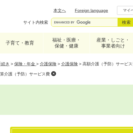
メニューを飛ばして本文へ
本文へ
Foreign language
マイ
サイト内検索
福祉・医療・
産業・しごと・
子育て・教育
保健・健康
事業者向け
手続き
>
保険・年金
>
介護保険
>
介護保険
>
高額介護（予防）サービス
算介護（予防）サービス費
本