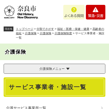
ペ
メニューを飛ばして本文へ
よ
緊
ー
く
急
ジ
あ
・
の
る
災
先
質
害
頭
トップページ
>
分類でさがす
>
福祉・医療・保健・健康
>
高齢者の
現在地
問
で
福祉
>
介護保険
>
介護保険
>
介護保険制度
>
サービス事業者・施設
一覧
す
。
介護保険
介護保険メニュー
本
サービス事業者・施設一覧
文
介護サービス事業所一覧