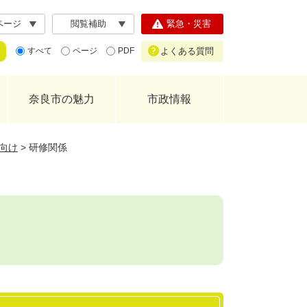
ページ
閲覧補助
緊急・災害
よくある質問
すべて
ページ
PDF
奈良市の魅力
市政情報
向け
>
研修関係