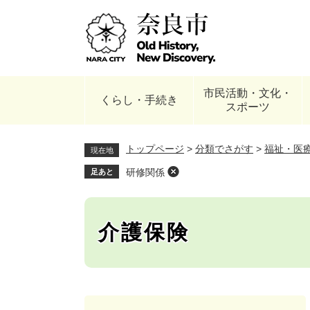
ペ
ー
ジ
の
先
頭
市民活動・文化・
で
くらし・手続き
スポーツ
す
。
トップページ
>
分類でさがす
>
福祉・医
現在地
研修関係
足あと
介護保険