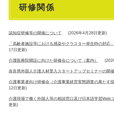
研修関係
文
認知症研修等の開催について
2026年4月28日更新
「高齢者施設等における感染やクラスター発生時の対応
17日更新
介護医療院開設に向けた研修会について（案内）
20
奈良県外国人介護人材受入スタートアップセミナーの開
介護事業者向け研修会（介護事業経営実態調査の果たす役
12日更新
介護現場で働く外国人等の相談窓口及び日本語学習Web
更新