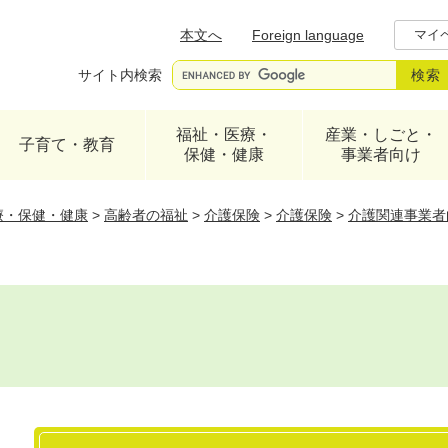
メニューを飛ばして本文へ
本文へ
Foreign language
マイ
サイト内検索
福祉・医療・
産業・しごと・
子育て・教育
保健・健康
事業者向け
療・保健・健康
>
高齢者の福祉
>
介護保険
>
介護保険
>
介護関連事業者
本