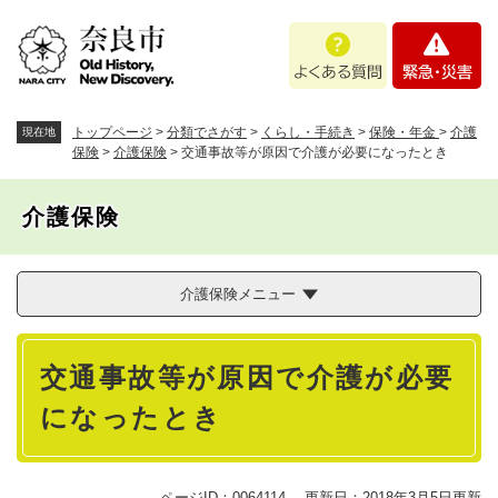
ペ
メニューを飛ばして本文へ
よ
緊
ー
く
急
ジ
あ
・
の
る
災
先
質
害
頭
トップページ
>
分類でさがす
>
くらし・手続き
>
保険・年金
>
介護
現在地
問
で
保険
>
介護保険
>
交通事故等が原因で介護が必要になったとき
す
。
介護保険
介護保険メニュー
本
交通事故等が原因で介護が必要
文
になったとき
ページID：0064114
更新日：2018年3月5日更新