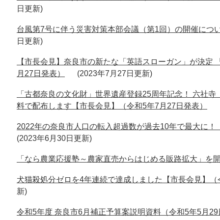
日更新
台風第7号に伴う災害対策本部会議（第1回）の開催につい
日更新
【市長会見】奈良市の新たな「英語スローガン」が決定 「Old Hist
月27日発表）
2023年7月27日更新
「古都奈良の文化財」世界遺産登録25周年記念！ 六社
料で配布します【市長会見】（令和5年7月27日発表）
2022年の奈良市人口の転入超過数が過去10年で最大に！
2023年6月30日更新
「なら農業応援塾～農家直売からはじめる販路拡大」を
犬猫殺処分ゼロを4年連続で達成しました【市長会見】（令
新
令和5年度 奈良市6月補正予算案説明資料（令和5年5月2