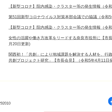
【新型コロナ】院内感染・クラスター等の発生情報（令和
第51回新型コロナウイルス対策本部会議での協議（令和5
【新型コロナ】院内感染・クラスター等の発生情報（令和
女性の活躍や働き方改革をリードする奈良市役所に【市長会
月20日更新
関西初！「共創」により地域課題を解決する人材を、行
共創プロジェクト研究」【市長会見】（令和5年4月11日
92010