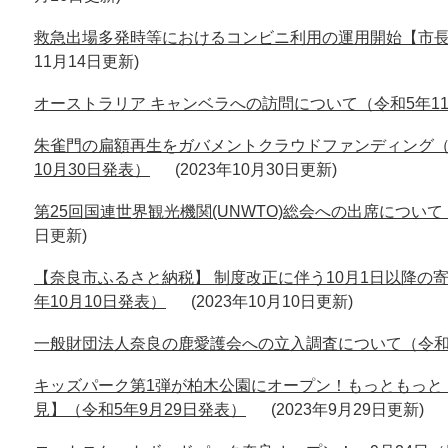
救急出場多発時等におけるコンビニ利用の運用開始【市長会
11月14日更新
オーストラリア キャンベラへの訪問について（令和5年1
朱雀門の扁額再生をガバメントクラウドファンディング（
10月30日発表）
2023年10月30日更新
第25回国連世界観光機関(UNWTO)総会への出席について
日更新
【奈良市ふるさと納税】 制度改正に伴う10月1日以降の
年10月10日発表）
2023年10月10日更新
一般財団法人奈良の鹿愛護会への立入調査について（令和5
キッズパーク第1弾が柏木公園にオープン！もっともっと
見】（令和5年9月29日発表）
2023年9月29日更新