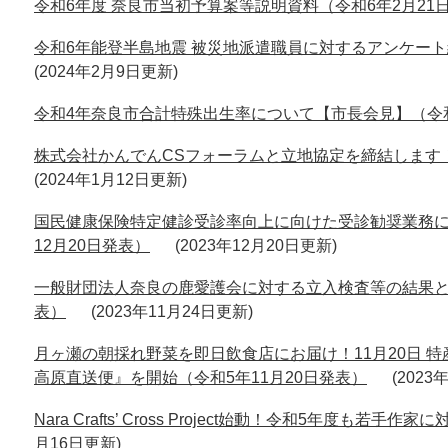
令和6年度 奈良市当初予算案等説明資料（令和6年2月21
令和6年能登半島地震 被災地派遣職員に対するアンケート
2024年2月9日更新
令和4年奈良市合計特殊出生率について【市長会見】（令和
株式会社かんでんCSフォーラムと立地協定を締結します！
2024年1月12日更新
国民健康保険特定健診受診率向上に向けた受診勧奨業務に
12月20日発表）
2023年12月20日更新
一般財団法人奈良の鹿愛護会に対する立入検査等の結果と対
表）
2023年11月24日更新
月ヶ瀬の朝採れ野菜を即日飲食店にお届け！11月20日 
高原直送便』を開始（令和5年11月20日発表）
2023
Nara Crafts’ Cross Project始動！令和5年度も
月16日更新