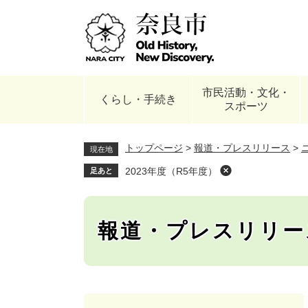
ペ
ー
ジ
の
先
頭
市民活動・文化・
で
くらし・手続き
スポーツ
す
。
トップページ
>
報道・プレスリリース
>
現在地
2023年度（R5年度）
足あと
報道・プレスリリー