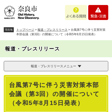
ペ
メニューを飛ばして本文へ
よ
緊
ー
く
急
ジ
あ
・
の
る
災
先
質
害
頭
トップページ
>
報道・プレスリリース
>
台風第7号に伴う災害対策
現在地
問
で
本部会議（第3回）の開催について（令和5年8月15日発表）
す
。
報道・プレスリリース
報道・プレスリリースメニュー
本
台風第7号に伴う災害対策本部
文
会議（第3回）の開催について
（令和5年8月15日発表）