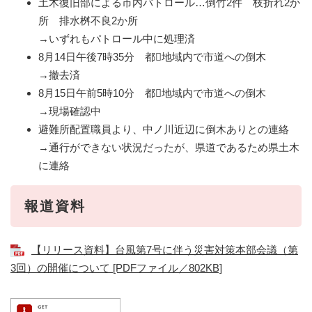
土木復旧部による市内パトロール…倒竹2件 枝折れ2か
所 排水桝不良2か所​
→いずれもパトロール中に処理済​
8月14日午後7時35分 都地域内で市道への倒木
→撤去済
8月15日午前5時10分 都地域内で市道への倒木
​→現場確認中
避難所配置職員より、中ノ川近辺に倒木ありとの連絡
→通行ができない状況だったが、県道であるため県土木
に連絡​
報道資料
【リリース資料】台風第7号に伴う災害対策本部会議（第
3回）の開催について [PDFファイル／802KB]